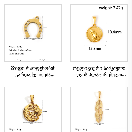
Დიდი რაოდენობის
Რელიგიური სამკაული
გარდაქვეითება
ღვის პლატირებული
ბედნიერების ნიშნის კუს
ლოცვინა ხელების
ნათესლის ფორმის
წრიული ფორმის კაცის
პენდანტი ნაღვლისფერი
სასაყელი პენდანტი
ფოლადის სამკაული