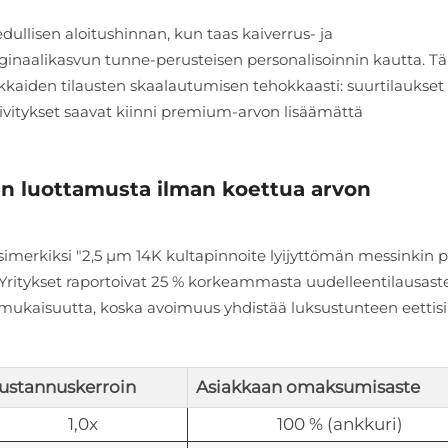
llisen aloitushinnan, kun taas kaiverrus- ja
rginaalikasvun tunne-perusteisen personalisoinnin kautta. 
kaiden tilausten skaalautumisen tehokkaasti: suurtilaukset
äivitykset saavat kiinni premium-arvon lisäämättä
n luottamusta ilman koettua arvon
simerkiksi "2,5 µm 14K kultapinnoite lyijyttömän messinkin p
. Yritykset raportoivat 25 % korkeammasta uudelleentilausast
mukaisuutta, koska avoimuus yhdistää luksustunteen eettisi
ustannuskerroin
Asiakkaan omaksumisaste
1,0x
100 % (ankkuri)