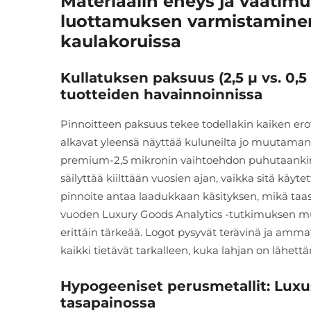
Materiaalin eheys ja vaatim
luottamuksen varmistaminen 
kaulakoruissa
Kullatuksen paksuus (2,5 µ vs. 0,
tuotteiden havainnoinnissa
Pinnoitteen paksuus tekee todellakin kaiken ero
alkavat yleensä näyttää kuluneilta jo muutaman
premium-2,5 mikronin vaihtoehdon puhutaankin 
säilyttää kiilttään vuosien ajan, vaikka sitä kä
pinnoite antaa laadukkaan käsityksen, mikä taas
vuoden Luxury Goods Analytics -tutkimuksen mukaa
erittäin tärkeää. Logot pysyvät terävinä ja amm
kaikki tietävät tarkalleen, kuka lahjan on lähettä
Hypogeeniset perusmetallit: Luxu
tasapainossa