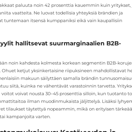
siakkaat paluuta noin 42 prosenttia kauemmin kuin yritykset, 
niita vaatteita. Ne luovat todellisia yhteyksiä brändien ja
vat tuntemaan itsensä kumppaniksi eikä vain kaupallisiin
tyylit hallitsevat suurmarginaalien B2B-
kyään noin kahdesta kolmesta korkean segmentin B2B-koruj
a. Ohuet ketjut yksinkertaisine riipuksineen mahdollistavat h
nenlaisiin makuun säilyttäen samalla brändin tunnusomaisu
uu siitä, kuinka ne vähentävät varastoinnin tarvetta. Yrityks
voitot voivat nousta 30–45 prosenttia silloin, kun tuotanto to
n ammattitaitoa ilman muodinmukaista jäljittelyä. Lisäksi lyh
uret tilaukset täytettyä nopeammin, mikä on erityisen tärkeä
tai kampanjoita varten.