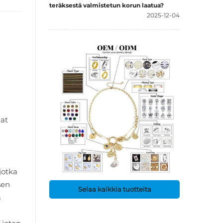
teräksestä valmistetun korun laatua?
2025-12-04
jat
jotka
sen
Selaa kaikkia tuotteita
a