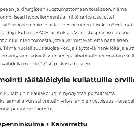
 hopeaan ja kirurgiseen ruostumattomaan teräkseen. Nämä
onnollisesti hypoallergeenisia, mikä tarkoittaa, ettei
– sitä sairastaa noin joka kuudes aikuinen. Lisäksi nämä meta
andardeja, kuten REACH-asetukset. Valmistusprosessi kulkee
iointielinten toimesta, jotka varmistavat, että haitallisien
a. Tämä huolellisuus suojaa koruja käyttäviä henkilöitä ja aut
n erityisen tärkeää, kun lahjoja lähetetään eri maiden välill
t vaihdella merkittävästi paikasta toiseen.
inti räätälöidylle kullattuille orvill
n kullattuihin kaulakoruhiin hyödyntää portaittaista
 samalla kun säilytetään yritys lahjojen vetoisuus – tasapa
nnit parantavat katetta.
ruspenninkulma + Kaiverrettu