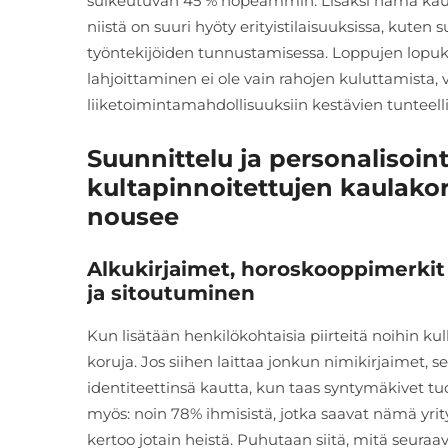
sulkeutuvan 45 % nopeammin. Lisäksi nämä kau
niistä on suuri hyöty erityistilaisuuksissa, kuten
työntekijöiden tunnustamisessa. Loppujen lopuks
lahjoittaminen ei ole vain rahojen kuluttamista, 
liiketoimintamahdollisuuksiin kestävien tunteelli
Suunnittelu ja personalisoint
kultapinnoitettujen kaulako
nousee
Alkukirjaimet, horoskooppimerkit
ja sitoutuminen
Kun lisätään henkilökohtaisia piirteitä noihin ku
koruja. Jos siihen laittaa jonkun nimikirjaimet, 
identiteettinsä kautta, kun taas syntymäkivet tu
myös: noin 78% ihmisistä, jotka saavat nämä yri
kertoo jotain heistä. Puhutaan siitä, mitä seuraav