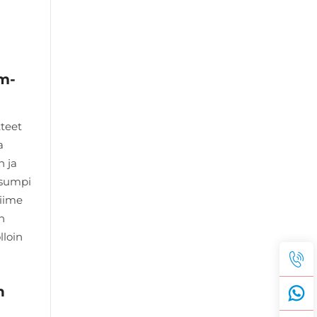
um-
tteet
a
n ja
ksumpi
viime
n
lloin
n