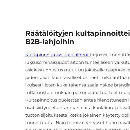
Räätälöityjen kultapinnoitte
B2B-lahjoihin
Kultapinnoitteiset kaulakorut
tarjoavat merkittä
luksusominaisuudet aitoon tunteelliseen vaikutuks
asiakastunnustus muuttuu jokaiselle osapuolell
pidempään kuin tavalliset esineet, mikä auttaa
ikuisesti, joten kuka tahansa saaja näkee brändi
tutkimusten mukaan personoidut tuotteet muiste
Kultapinnoitus puolestaan antaa hienostuneen ilm
ovat siirtyneet antamaan näitä kaulakoruja tavall
tuoton sijoituksesta, koska jokainen käytetty dol
tunnettuutta. Näin toimivat yritykset huomaav