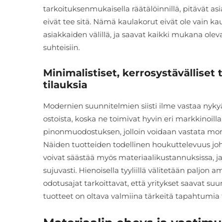
tarkoituksenmukaisella räätälöinnillä, pitävät a
eivät tee sitä. Nämä kaulakorut eivät ole vain kau
asiakkaiden välillä, ja saavat kaikki mukana ole
suhteisiin.
Minimalistiset, kerrosystävälliset 
tilauksia
Modernien suunnitelmien siisti ilme vastaa ny
ostoista, koska ne toimivat hyvin eri markkinoill
pinonmuodostuksen, jolloin voidaan vastata mo
Näiden tuotteiden todellinen houkuttelevuus joht
voivat säästää myös materiaalikustannuksissa, ja 
sujuvasti. Hienoisella tyyliillä välitetään paljo
odotusajat tarkoittavat, että yritykset saavat su
tuotteet on oltava valmiina tärkeitä tapahtumia 