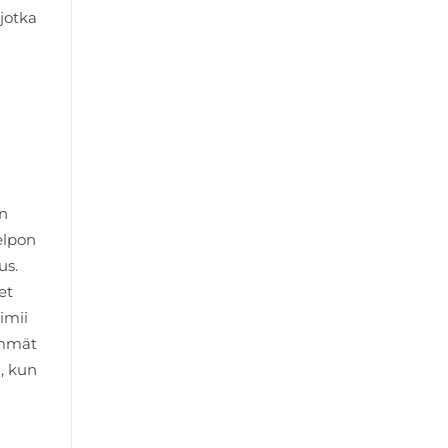
jotka
en
elpon
us.
et
imii
yemmät
ä, kun