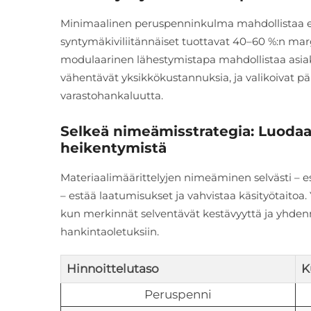
Minimaalinen peruspenninkulma mahdollistaa edu
syntymäkiviliitännäiset tuottavat 40–60 %:n ma
modulaarinen lähestymistapa mahdollistaa asiak
vähentävät yksikkökustannuksia, ja valikoivat p
varastohankaluutta.
Selkeä nimeämisstrategia: Luodaa
heikentymistä
Materiaalimäärittelyjen nimeäminen selvästi – e
– estää laatumisukset ja vahvistaa käsityötaitoa
kun merkinnät selventävät kestävyyttä ja yhden
hankintaoletuksiin.
Hinnoittelutaso
K
Peruspenni