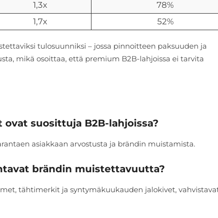
1,3x
78%
1,7x
52%
ttaviksi tulosuunniksi – jossa pinnoitteen paksuuden ja
ta, mikä osoittaa, että premium B2B-lahjoissa ei tarvita
t ovat suosittuja B2B-lahjoissa?
arantaen asiakkaan arvostusta ja brändin muistamista.
ntavat brändin muistettavuutta?
imet, tähtimerkit ja syntymäkuukauden jalokivet, vahvistava