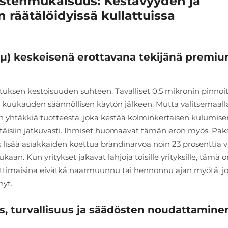
ustenmukaisuus: Kestävyyden ja
räätälöidyissä kullattuissa
5 µ) keskeisenä erottavana tekijänä premi
tuksen kestoisuuden suhteen. Tavalliset 0,5 mikronin pinnoi
 kuukauden säännöllisen käytön jälkeen. Mutta valitsemaall
yhtäkkiä tuotteesta, joka kestää kolminkertaisen kulumise
ytettäisiin jatkuvasti. Ihmiset huomaavat tämän eron myös. Pa
 lisää asiakkaiden koettua brändinarvoa noin 23 prosenttia 
n. Kun yritykset jakavat lahjoja toisille yrityksille, tämä o
attimaisina eivätkä naarmuunnu tai hennonnu ajan myötä, jo
nyt.
s, turvallisuus ja säädösten noudattamine