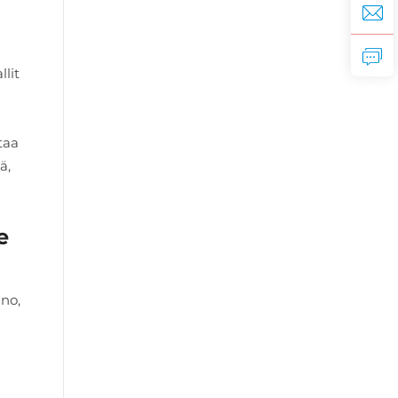
llit
taa
ä,
e
ino,