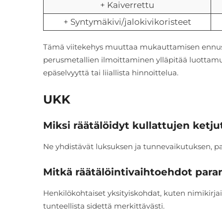
+ Kaiverrettu
+ Syntymäkivi/jalokivikoristeet
Tämä viitekehys muuttaa mukauttamisen ennuste
perusmetallien ilmoittaminen ylläpitää luottamus
epäselvyyttä tai liiallista hinnoittelua.
UKK
Miksi räätälöidyt kullattujen ketju
Ne yhdistävät luksuksen ja tunnevaikutuksen, p
Mitkä räätälöintivaihtoehdot para
Henkilökohtaiset yksityiskohdat, kuten nimikirja
tunteellista sidettä merkittävästi.