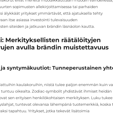
lakorut eivät menetä muodikkauttaan muodin vaihdellessa,
 suurten sopimusten allekirjoittamisessa tai parhaiden
i älykkäät yritykset ymmärtävät, että ajatuksella tehty
vaan itse asiassa investointi tulevaisuuden
sten siteiden ja jatkuvan brändin läsnäolon kautta.
i: Merkityksellisten räätälöityjen
rujen avulla brändin muistettavuus
 ja syntymäkuutiot: Tunneperustainen yht
llattuihin kaulakoruihin, niistä tulee paljon enemmän kuin va
se tuntuu oikealta. Zodiac-symbolit yhdistävät ihmiset heidän
ovat sen erityisen henkilökohtaisen merkityksen. Luku tukee
tyslahjat, tuntevat olevansa lähempänä tuotemerkkiä, koska 
aksi tapahtuu. Yritykset, jotka tekevät lisätoimia