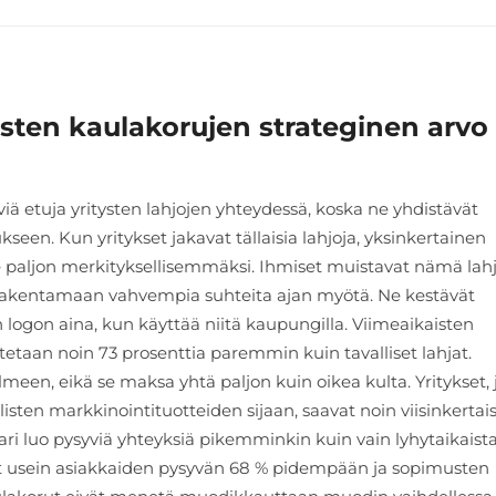
isten kaulakorujen strateginen arvo
viä etuja yritysten lahjojen yhteydessä, koska ne yhdistävät
een. Kun yritykset jakavat tällaisia lahjoja, yksinkertainen
e paljon merkityksellisemmäksi. Ihmiset muistavat nämä lah
 rakentamaan vahvempia suhteita ajan myötä. Ne kestävät
n logon aina, kun käyttää niitä kaupungilla. Viimeaikaisten
taan noin 73 prosenttia paremmin kuin tavalliset lahjat.
een, eikä se maksa yhtä paljon kuin oikea kulta. Yritykset, 
isten markkinointituotteiden sijaan, saavat noin viisinkertai
lari luo pysyviä yhteyksiä pikemminkin kuin vain lyhytaikaist
at usein asiakkaiden pysyvän 68 % pidempään ja sopimusten