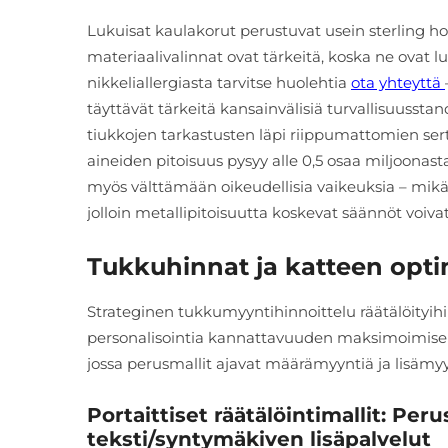
Lukuisat kaulakorut perustuvat usein sterling
materiaalivalinnat ovat tärkeitä, koska ne ovat lu
nikkeliallergiasta tarvitse huolehtia
ota yhteyttä
täyttävät tärkeitä kansainvälisiä turvallisuusst
tiukkojen tarkastusten läpi riippumattomien sertif
aineiden pitoisuus pysyy alle 0,5 osaa miljoonast
myös välttämään oikeudellisia vaikeuksia – mikä o
jolloin metallipitoisuutta koskevat säännöt voiva
Tukkuhinnat ja katteen optimo
Strateginen tukkumyyntihinnoittelu räätälöityihi
personalisointia kannattavuuden maksimoimiseksi
jossa perusmallit ajavat määrämyyntiä ja lisämyy
Portaittiset räätälöintimallit: Pe
teksti/syntymäkiven lisäpalvelut