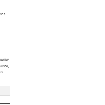
Tämä
äällä"
eesta,
in