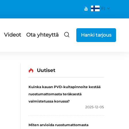
FI
Videot
Ota yhteyttä
Hanki tarjous
Uutiset
Kuinka kauan PVD-kultapinnoite kestää
ruostumattomasta teräksestä
valmistetussa korussa?
2025-12-05
Miten arvioida ruostumattomasta