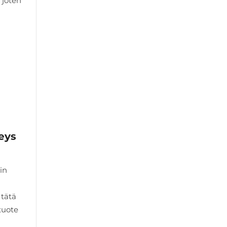
 joten
eys
in
 tätä
tuote