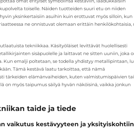
upottaa omat erityiset symbolinsa kestäviin, laadukkaisiin
ukupolvelta toiselle. Näiden tuotteiden suuri etu on niiden
 hyvin yksinkertaisiin asuihin kuin erottuvat myös silloin, kun
iaatteessa ne onnistuvat olemaan erittäin henkilökohtaisia,
utlaatuista tekniikkaa. Käsityöläiset levittävät huolellisesti
kirjainten sisäpuolelle ja laittavat ne sitten uuniin, joka 
. Kun emalji poltetaan, se todella yhdistyy metallipintaan, l
itkään. Tämä kestävä laatu tarkoittaa, että nämä
ti tärkeiden elämänvaiheiden, kuten valmistumispäivien tai
ä on myös taipumus säilyä hyvän näköisinä, vaikka jonkun
iikan taide ja tiede
n vaikutus kestävyyteen ja yksityiskohtiin