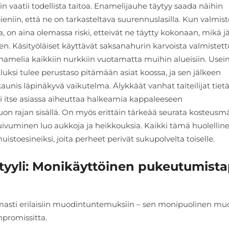
in vaatii todellista taitoa. Enamelijauhe täytyy saada näihin
n pieniin, että ne on tarkasteltava suurennuslasilla. Kun valmis
ia, on aina olemassa riski, etteivät ne täytty kokonaan, mikä j
n. Käsityöläiset käyttävät saksanahurin karvoista valmistett
enamelia kaikkiin nurkkiin vuotamatta muihin alueisiin. Us
uksi tulee perustaso pitämään asiat koossa, ja sen jälkeen
unis läpinäkyvä vaikutelma. Älykkäät vanhat taiteilijat tietä
 itse asiassa aiheuttaa halkeamia kappaleeseen
uon rajan sisällä. On myös erittäin tärkeää seurata kosteusm
kuivuminen luo aukkoja ja heikkouksia. Kaikki tämä huolellin
istoesineiksi, joita perheet perivät sukupolvelta toiselle.
yyli: Monikäyttöinen pukeutumist
sti erilaisiin muodintuntemuksiin – sen monipuolinen muo
promissitta.