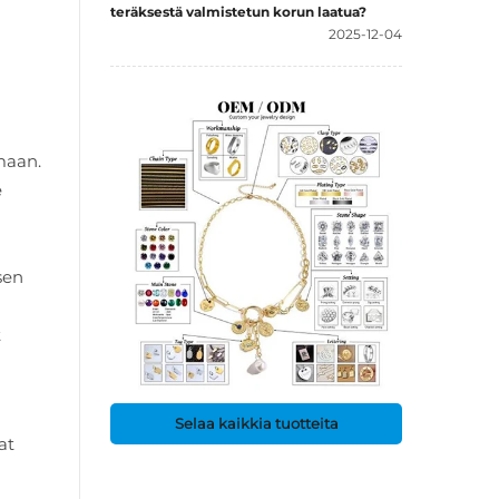
teräksestä valmistetun korun laatua?
2025-12-04
maan.
e
sen
t
Selaa kaikkia tuotteita
at