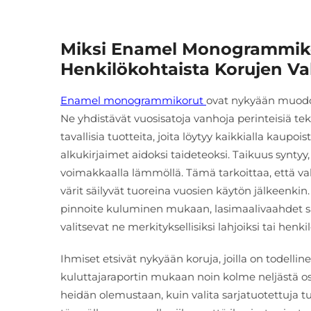
Miksi Enamel Monogrammikor
Henkilökohtaista Korujen Va
Enamel monogrammikorut
ovat nykyään muodos
Ne yhdistävät vuosisatoja vanhoja perinteisiä te
tavallisia tuotteita, joita löytyy kaikkialla kaup
alkukirjaimet aidoksi taideteoksi. Taikuus synty
voimakkaalla lämmöllä. Tämä tarkoittaa, että va
värit säilyvät tuoreina vuosien käytön jälkeenkin.
pinnoite kuluminen mukaan, lasimaalivaahdet säi
valitsevat ne merkityksellisiksi lahjoiksi tai henk
Ihmiset etsivät nykyään koruja, joilla on todellin
kuluttajaraportin mukaan noin kolme neljästä os
heidän olemustaan, kuin valita sarjatuotettuja