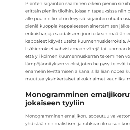
Pienten kirjainten saaminen oikein pieniin siruih
erittäin pieniin tiloihin, joissain tapauksissa nii
alle puolimillimetrin levyisiä kirjainten ohuita os
pieniä kuoppia kappaleeseen sinertämisen jälkee
erikoisharjoja saadakseen juuri oikean määrän 
kappaleet käyvät useita kuumennuskierroksia. Al
lisäkierrokset vahvistamaan värejä tai luomaan ka
että yli kolmen kuumennuskerran tekeminen voi
lämpöjännityksen vuoksi, joten he pysyttelevät t
enamelin levittämisen aikana, sillä liian nopea 
muuttaa yksinkertaiset alkukirjaimet kauniiksi mu
Monogramminen emaljikorut
jokaiseen tyyliin
Monogramminen emaljikoru sopeutuu vaivattoma
yhdistää minimalistisen ja rohkean ilmaisun kom