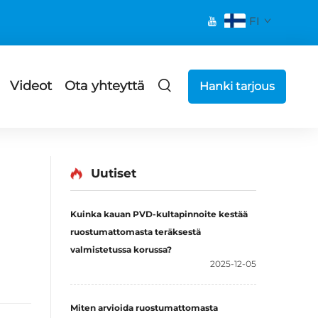
FI
Videot
Ota yhteyttä
Hanki tarjous
Uutiset
Kuinka kauan PVD-kultapinnoite kestää
ruostumattomasta teräksestä
valmistetussa korussa?
2025-12-05
Miten arvioida ruostumattomasta