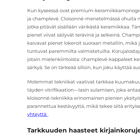
Kun kyseessä ovat premium-keramiikkamonogram
ja champlevé. Cloisonné-menetelmässä ohuita m
jotka pitävät sisällään värikästä keramiikkaa. Tämä
pienet viivat säilyvät terävinä ja selkeinä. Cham
kaivavat pienet lokeroit suoraan metalliin, mik
tuntuvat paremmilta valmistetuilta. Korujalost
jotain mielenkiintoista: champlevé-kappaleet k
särkyä. Se on tärkeää silloin, kun joku käyttää s
Molemmat tekniikat vaativat tarkkaa kuumakuu
täyden vitrifikaation—lasin sulamisen, joka anta
kloisonné-tekniikka erinomainen pienien yksityi
parannettua kestävyyttä, mikä tekee siitä erityis
yhteyttä
.
Tarkkuuden haasteet kirjainkoruj