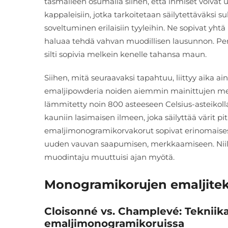
täsmälleen osumalla siihen, että ihmiset voivat 
kappaleisiin, jotka tarkoitetaan säilytettäväksi s
soveltuminen erilaisiin tyyleihin. Ne sopivat yhtä
haluaa tehdä vahvan muodillisen lausunnon. Per
silti sopivia melkein kenelle tahansa maun.
Siihen, mitä seuraavaksi tapahtuu, liittyy aika ain
emaljipowderia noiden aiemmin mainittujen metalli
lämmitetty noin 800 asteeseen Celsius-asteikolla
kauniin lasimaisen ilmeen, joka säilyttää värit p
emaljimonogramikorvakorut sopivat erinomaises
uuden vauvan saapumisen, merkkaamiseen. Niill
muodintaju muuttuisi ajan myötä.
Monogramikorujen emaljitekn
Cloisonné vs. Champlevé: Tekniika
emaljimonogramikoruissa