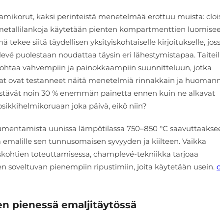
ikorut, kaksi perinteistä menetelmää erottuu muista: clo
etallilankoja käytetään pienten kompartmenttien luomisee
 tekee siitä täydellisen yksityiskohtaiselle kirjoitukselle, jos
plevé puolestaan noudattaa täysin eri lähestymistapaa. Taiteil
ä johtaa vahvempiin ja painokkaampiin suunnitteluun, jotka
ajat ovat testanneet näitä menetelmiä rinnakkain ja huoman
estävät noin 30 % enemmän painetta ennen kuin ne alkavat
uosikkihelmikoruaan joka päivä, eikö niin?
mentamista uunissa lämpötilassa 750–850 °C saavuttaakse
a emalille sen tunnusomaisen syvyyden ja kiilteen. Vaikka
skohtien toteuttamisessa, champlevé-tekniikka tarjoaa
en soveltuvan pienempiin ripustimiin, joita käytetään usein.
en pienessä emaljitäytössä