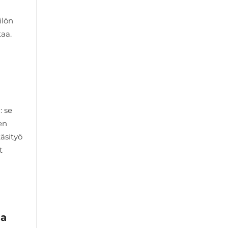
ilön
taa.
: se
en
äsityö
t
na