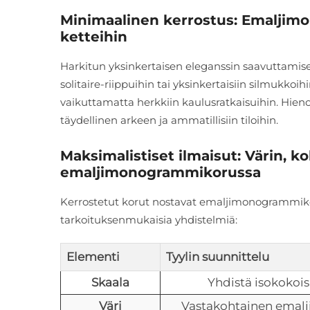
Minimaalinen kerrostus: Emaljim
ketteihin
Harkitun yksinkertaisen eleganssin saavuttamis
solitaire-riippuihin tai yksinkertaisiin silmukkoi
vaikuttamatta herkkiin kaulusratkaisuihin. Hieno
täydellinen arkeen ja ammatillisiin tiloihin.
Maksimalistiset ilmaisut: Värin, k
emaljimonogrammikorussa
Kerrostetut korut nostavat emaljimonogrammikoru
tarkoituksenmukaisia yhdistelmiä:
Elementi
Tyylin suunnittelu
Skaala
Yhdistä isokokois
Väri
Vastakohtainen emalji