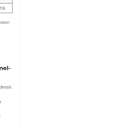
ttä
usten
mel-
dessä:
a
t