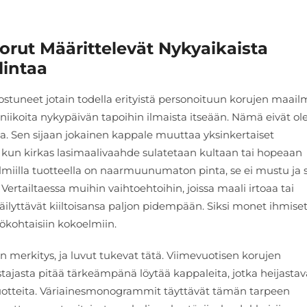
ut Määrittelevät Nykyaikaista
lintaa
tuneet jotain todella erityistä personoituun korujen maail
kniikoita nykypäivän tapoihin ilmaista itseään. Nämä eivät ol
oista. Sen sijaan jokainen kappale muuttaa yksinkertaiset
y, kun kirkas lasimaalivaahde sulatetaan kultaan tai hopeaan
lmiilla tuotteella on naarmuunumaton pinta, se ei mustu ja 
 Vertailtaessa muihin vaihtoehtoihin, joissa maali irtoaa tai
lyttävät kiiltoisansa paljon pidempään. Siksi monet ihmise
ilökohtaisiin kokoelmiin.
en merkitys, ja luvut tukevat tätä. Viimevuotisen korujen
tajasta pitää tärkeämpänä löytää kappaleita, jotka heijastav
 tuotteita. Väriainesmonogrammit täyttävät tämän tarpeen