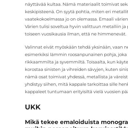
näyttävää kultaa. Nämä materiaalit toimivat sek
keskipisteenä. On syytä pohtia, miten eri metalli
vaatekokoelmassa jo on olemassa. Emaali värien 
Värien tulisi soveltua hyvin valittuun metalliin ja
toiseen vuosikausia ilman, että ne himmenevät.
Valinnat eivät myöskään tehdä yksinään, vaan ne u
esimerkiksi lämmin roosanpunainen pohja, joka v
rikkaammilta ja syvemmiltä. Toisaalta, kun käyte
korostaa sinisten ja vihreiden sävyjen, kuten sini
nämä osat toimivat yhdessä, metallista ja väreis
yhdistyy siihen, mitä kappale tarkoittaa sille henk
kappaleet tuntumaan erityisiltä vielä vuosien pä
UKK
Mikä tekee emaloiduista monogram