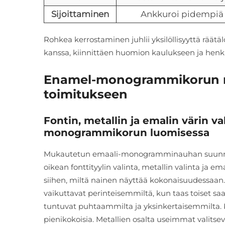
Sijoittaminen
Ankkuroi pidempiä k
Rohkea kerrostaminen juhlii yksilöllisyyttä räätäl
kanssa, kiinnittäen huomion kaulukseen ja henk
Enamel-monogrammikorun rää
toimitukseen
Fontin, metallin ja emalin värin v
monogrammikorun luomisessa
Mukautetun emaali-monogramminauhan suunnittel
oikean fonttityylin valinta, metallin valinta ja em
siihen, miltä nainen näyttää kokonaisuudessaan. J
vaikuttavat perinteisemmiltä, kun taas toiset saa
tuntuvat puhtaammilta ja yksinkertaisemmilta. Ki
pienikokoisia. Metallien osalta useimmat valitseva