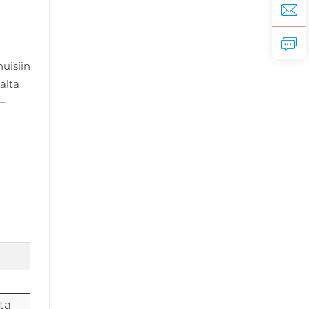
uisiin
alta
 –
ta