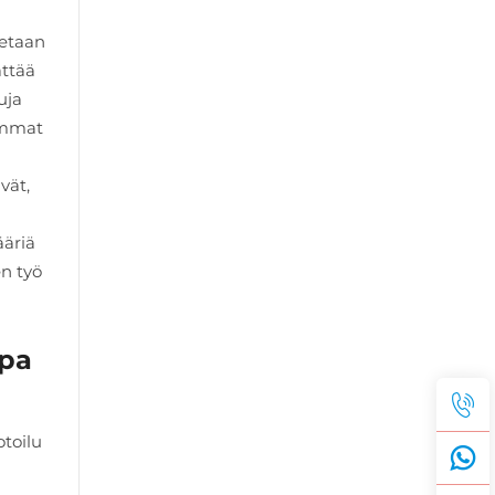
tetaan
ättää
uja
eimmat
vät,
ääriä
en työ
apa
toilu