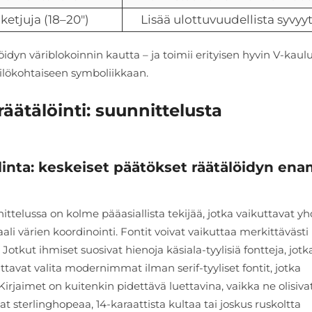
etjuja (18–20")
Lisää ulottuvuudellista syvyy
öidyn väriblokoinnin kautta – ja toimii erityisen hyvin V-kaul
ilökohtaiseen symboliikkaan.
tälöinti: suunnittelusta
alinta: keskeiset päätökset räätälöidyn ena
ussa on kolme pääasiallista tekijää, jotka vaikuttavat yh
aali värien koordinointi. Fontit voivat vaikuttaa merkittävästi
otkut ihmiset suosivat hienoja käsiala-tyylisiä fontteja, jotk
ttavat valita modernimmat ilman serif-tyyliset fontit, jotka
rjaimet on kuitenkin pidettävä luettavina, vaikka ne olisiva
t sterlinghopeaa, 14-karaattista kultaa tai joskus ruskoltta