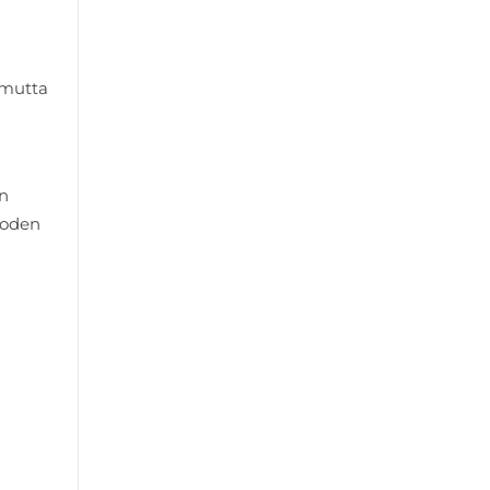
 mutta
on
uoden