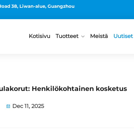
Road 38, Liwan-alue, Guangzhou
Kotisivu
Tuotteet
Meistä
Uutiset
akorut: Henkilökohtainen kosketus
Dec 11, 2025