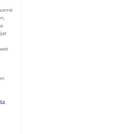
isonné
n,
sa
ijat
neet
en
ota