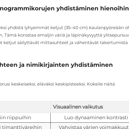
onogrammikorujen yhdistäminen hienoihin
eksi yhdistä lyhyemmät ketjut (35–40 cm) kaulanpyöreään oh
hin. Tämä korostaa emaljin väriä ja läpinäkyvyyttä ylitsepursuv
t ketjut säilyttävät mittasuhteet ja vähentävät takertumista
ohteen ja nimikirjainten yhdistäminen
si keskeiseksi, eläväksi keskipisteeksi. Kokeile näitä
Visuaalinen vaikutus
iin riippuihin
Luo dynaaminen kontrasti
 timanttiväreihin
Vahvistaa värien voimakkuut