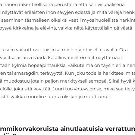
ä nauen rakenteellisena perustana että sen visuaalisena
t näyttävät erilaisten ihon sävyjen edessä ja mitä värejä henk
saaminen täsmälleen oikeiksi vaatii myös huolellista harkin
 pysyä kirkkaina ja elävinä, vaikka niitä käytettäisiin päivästä
sein vaikuttavat toisiinsa mielenkiintoisella tavalla. Ota
oi itse asiassa saada korallinväriset emalit näyttämään
tään kylmiä hopeapintauksia, vaikutelma on täysin erilainen
sen tai smaragdin, terävyyttä. Kun joku todella harkitsee, mit
tä muodostuu jotain paljon merkityksellisempää. Siinä hyvä k
ilölle, joka sitä käyttää. Juuri tuo yhteys on se, mikä saa tiety
ästä, vaikka muodin suunta olisikin jo muuttunut.
mikorvakoruista ainutlaatuisia verrattu