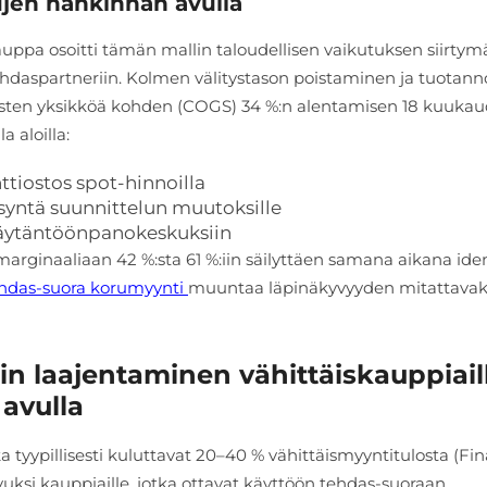
jen hankinnan avulla
uppa osoitti tämän mallin taloudellisen vaikutuksen siirtymä
tehdaspartneriin. Kolmen välitystason poistaminen ja tuotan
nusten yksikköä kohden (COGS) 34 %:n alentamisen 18 kuuka
a aloilla:
nttiostos spot-hinnoilla
ksyntä suunnittelun muutoksille
a täytäntöönpanokeskuksiin
arginaaliaan 42 %:sta 61 %:iin säilyttäen samana aikana iden
hdas-suora korumyynti
muuntaa läpinäkyvyyden mitattavak
in laajentaminen vähittäiskauppiail
avulla
 tyypillisesti kuluttavat 20–40 % vähittäismyyntitulosta (Fin
ksi kauppiaille, jotka ottavat käyttöön tehdas-suoraan