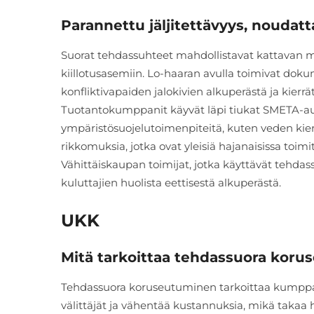
Parannettu jäljitettävyys, noudat
Suorat tehdassuhteet mahdollistavat kattavan ma
kiillotusasemiin. Lo-haaran avulla toimivat dok
konfliktivapaiden jalokivien alkuperästä ja kierr
Tuotantokumppanit käyvät läpi tiukat SMETA-audit
ympäristösuojelutoimenpiteitä, kuten veden kier
rikkomuksia, jotka ovat yleisiä hajanaisissa toimi
Vähittäiskaupan toimijat, jotka käyttävät tehda
kuluttajien huolista eettisestä alkuperästä.
UKK
Mitä tarkoittaa tehdassuora kor
Tehdassuora koruseutuminen tarkoittaa kumppanu
välittäjät ja vähentää kustannuksia, mikä takaa 