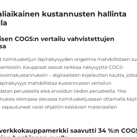
aliaikainen kustannusten hallinta
la
isen COGS:n vertailu vahvistettujen
sa
 toimitusketjun läpinäkyvyyden ongelmia mahdollistaen su
akenteisiin. Kauppiaat saavat tarkkaa näkyvyyttä COGS-
oimakustannuksiin – digitaalisten kojelautten kautta, jotk
läpinäkyvyys mahdollistaa kustannusten vertailun
datan perusteella eikä arvioidun tiedon perusteella. Yksi
nnuksia olemassa olevassa toimitusketjussaan ottamalla käy
 vapautuneet varat ohjattiin kestävien materiaalien
n verkkokauppamerkki saavutti 34 %:n COG