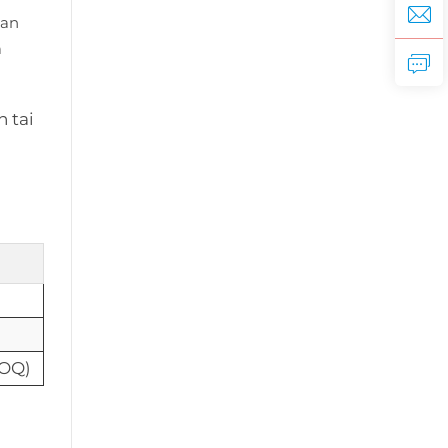
aan
a
 tai
MOQ)