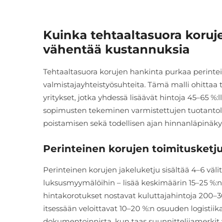
Kuinka tehtaaltasuora korujen
vähentää kustannuksia
Tehtaaltasuora korujen hankinta purkaa perinte
valmistajayhteistyösuhteita. Tämä malli ohittaa
yritykset, jotka yhdessä lisäävät hintoja 45–65 %
sopimusten tekeminen varmistettujen tuotantola
poistamisen sekä todellisen ajan hinnanläpinäk
Perinteinen korujen toimitusketju 
Perinteinen korujen jakeluketju sisältää 4–6 väli
luksusmyymälöihin – lisää keskimäärin 15–25 %:n
hintakorotukset nostavat kuluttajahintoja 200–30
itsessään veloittavat 10–20 %:n osuuden logisti
dokumentoinnista, kun taas suunnittelijamerkit