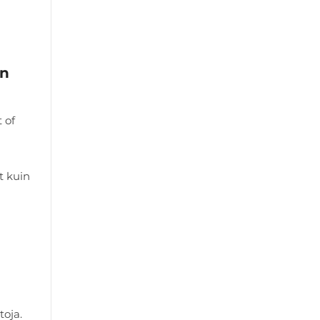
an
 of
t kuin
toja.