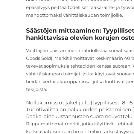
epäselvyys peittää todelliset raaka-aine- ja ty
mahdottomaksi vähittäiskaupan toimijoille.
Säästöjen mittaaminen: Tyypillise
hankittavissa olevien korujen ost
Välittäjien poistaminen mahdollistaa suorat sää
Goods Sold). Merkit ilmoittavat keskimäärin 40
tekevät sopimuksia tehtaoiden kanssa suoraan. 
vähittäiskaupan toimijat, jotka käyttävät suora
heidän vertailukumppaninsa, jotka luottavat peri
tekijöistä:
Nollakomissiot jakelijalle (tyypillisesti 8–15
Tuontivälittäjän palkkioiden poistaminen (
Raaka-ainekustannusten suora neuvottelu k
Riippumattomat merkit, jotka käyttävät tehtaaltas
korkealaatuisempiin timantteihin tai kestävyysse