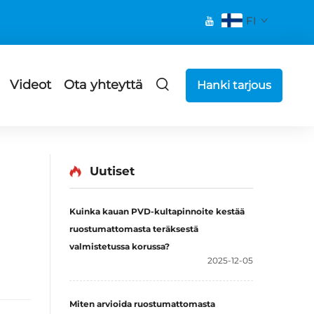
FI
Videot
Ota yhteyttä
Hanki tarjous
Uutiset
Kuinka kauan PVD-kultapinnoite kestää
ruostumattomasta teräksestä
valmistetussa korussa?
2025-12-05
Miten arvioida ruostumattomasta