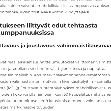
aaliaikainen valvonta mahdollistaa lisäksi nopean vastauksen
n tehokkuuden toistuvaksi voiton kiihdyttäjäksi.
tukseen liittyvät edut tehtaasta
 kumppanuuksissa
tavuus ja joustavuus vähimmäistilausmää
avat reaaliaikaiset suunnittelumuutokset välittömän valmist
isin-ja-edelleen-viestinnän välittäjien kanssa ja nopeuttaa
nomaisiin malleihin. Korumerkit saavat ennennäkemättömän
ten valinnasta monimutkaisiin kivinkäsittelyihin – samall
tä (MOQ). Joustavat tuotantokynnykset mahdollistavat uus
joiden koko voi olla niin pieni kuin 50 kappaletta, mikä väh
työnkulut tarkoittavat, että kausittaista muotia voidaan ottaa
mistaa markkinasoveltuvuuden.