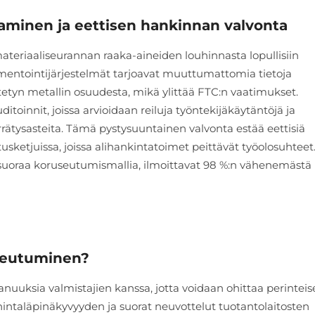
taminen ja eettisen hankinnan valvonta
teriaaliseurannan raaka-aineiden louhinnasta lopullisiin
umentointijärjestelmät tarjoavat muuttumattomia tietoja
ätetyn metallin osuudesta, mikä ylittää FTC:n vaatimukset.
oinnit, joissa arvioidaan reiluja työntekijäkäytäntöjä ja
rätysasteita. Tämä pystysuuntainen valvonta estää eettisiä
tusketjuissa, joissa alihankintatoimet peittävät työolosuhteet
ssuoraa koruseutumismallia, ilmoittavat 98 %:n vähenemästä
useutuminen?
uksia valmistajien kanssa, jotta voidaan ohittaa perinteis
hintaläpinäkyvyyden ja suorat neuvottelut tuotantolaitosten