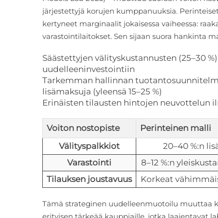
järjestettyjä korujen kumppanuuksia. Perinteis
kertyneet marginaalit jokaisessa vaiheessa: raaka
varastointilaitokset. Sen sijaan suora hankinta m
Säästettyjen välityskustannusten (25–30 %
uudelleeninvestointiin
Tarkemman hallinnan tuotantosuunnitelmista,
lisämaksuja (yleensä 15–25 %)
Erinäisten tilausten hintojen neuvottelun
Voiton nostopiste
Perinteinen malli
Välityspalkkiot
20–40 %:n lis
Varastointi
8–12 %:n yleiskust
Tilauksen joustavuus
Korkeat vähimmäi
Tämä strateginen uudelleenmuotoilu muuttaa ku
erityisen tärkeää kauppiaille, jotka laajentavat 