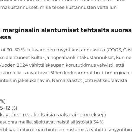
övoimakustannukset, mikä tekee kustannusten vertailun
t marginaalin alentumiset tehtaalta suora
ossa
stöt 30–50 %:lla tavaroiden myyntikustannuksissa (COGS, Cost
 %:n alentuneet kulta- ja hopeahankintakustannukset, kun ne
Vuoden 2024 vähittäiskaupan korututkimus vahvisti, että
a ostomallia, saavuttavat 51 %:n korkeammat bruttomarginaali
nteisiin jakelukanaviin. Nämä säästöt johtuvat seuraavista
 %)
5–12 %)
äyttäen reaaliaikaisia raaka-aineindeksejä
uoraa mallia, sijoittavat näistä säästöistä 34 %
rtifikaatteihin ilman hintojen nostamista vähittäismyyntihin