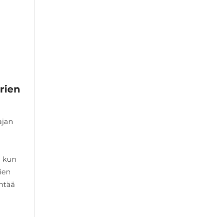
rien
ajan
a kun
ien
entää