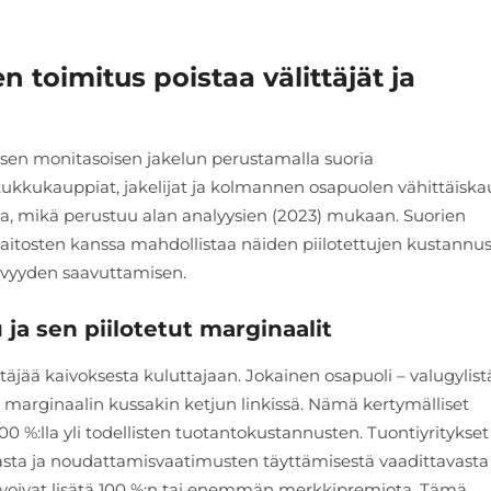
 toimitus poistaa välittäjät ja
isen monitasoisen jakelun perustamalla suoria
 tukkukauppiat, jakelijat ja kolmannen osapuolen vähittäisk
:lla, mikä perustuu alan analyysien (2023) mukaan. Suorien
itosten kanssa mahdollistaa näiden piilotettujen kustannu
yvyyden saavuttamisen.
ja sen piilotetut marginaalit
ttäjää kaivoksesta kuluttajaan. Jokainen osapuoli – valugylist
 marginaalin kussakin ketjun linkissä. Nämä kertymälliset
0 %:lla yli todellisten tuotantokustannusten. Tuontiyritykset
ikasta ja noudattamisvaatimusten täyttämisestä vaadittavasta
 voivat lisätä 100 %:n tai enemmän merkkipremiota. Tämä