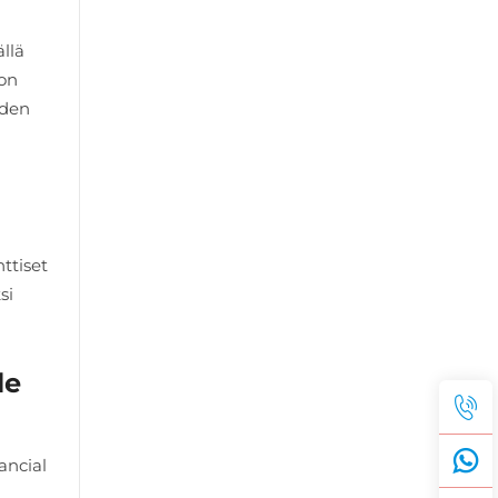
llä
non
uden
ttiset
si
le
ancial