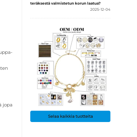
teräksestä valmistetun korun laatua?
2025-12-04
auppa-
sten
ä jopa
Selaa kaikkia tuotteita