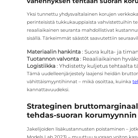
vähennyksen tehtaan suoran koru
Yksi tunnettu yhdysvaltalainen korujen verkkoka
perinteisistä tukkukauppiaista vahvistettuihin 
reaaliaikainen seuranta mahdollistivat kustan
sisällä. Tärkeimmät säästöt saavutettiin seuraavill
Materiaalin hankinta
: Suora kulta- ja tima
Tuotannon valvonta
: Reaaliaikainen hyvä
Logistiikka
: Yhdistetty kuljetus tehtaalt
Tämä uudelleenjärjestely laajensi heidän bruttom
vähittäismyyntihinnat – mikä osoittaa, kuinka
te
kannattavuudeksi.
Strateginen bruttomarginaal
tehdas-suoran korumyynnin 
Jakelijoiden lisäkustannusten poistaminen – jotka
Models Lab 2023) – muuttuu suoraan voiton kasvu