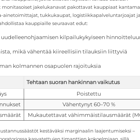
et monitasoiset jakelukanavat pakottavat kauppiaat kantam
-ainetoimittajat, tukkukaupat, logistiikkapalveluntarjoajat j
ahdollistaa kauppiaille seuraavat edut:
) uudelleenohjaamisen kilpailukykyiseen hinnoitteluun
 mikä vähentää kiireellisiin tilauksiin liittyviä
 ilman kolmannen osapuolen rajoituksia
Tehtaan suoran hankinnan vaikutus
äys
Poistettu
annukset
Vähentynyt 60–70 %
smäärät
Mukautettavat vähimmäistilausmäärät (
stannussäästöt kestäväksi marginaalin laajentumiseksi –
laboratoriossa kasvatettujen timanttien kokoelmiaan, sillä