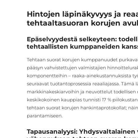
Hintojen läpinäkyvyys ja rea
tehtaaltasuoran korujen avul
Epäselvyydestä selkeyteen: todell
tehtaallisten kumppaneiden kans
Tehtaan suorat korujen kumppanuudet purkavat
pääsyn vahvistettujen valmistajien hinnoittelur
komponentteihin – raaka-ainekustannuksista työv
seuraavat tuotantoprosessia reaaliajassa. Tämä 
markkinakeskiarvoihin ja neuvottelut todellisen 
keskikokoinen kauppias tunnisti 17 % piilokusta
tehtaan suorat korujen hankintaprotokollat; näin
parantamiseen.
Tapausanalyysi: Yhdysvaltalaine