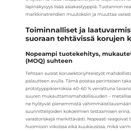
läpinäkyvyys lisää asiakastyyppiä. Tuotannon re
markkinatrendien muutoksiin ja muuttaa varasto
Toiminnalliset ja laatuvarmis
suoraan tehtävissä korujen
Nopeampi tuotekehitys, mukautet
(MOQ) suhteen
Tehtaan suorat korusektoriyhteistyöt mahdollist
palautteen avulla. Tämä poistaa perinteisen taka
prototyyppikierroksia 40–60 % verrattuna tava
suuren mukauttamismahdollisuuden – metalliseos
ne hyötyvät pienemmistä vähimmäistilausmääris
suunnittelijoiden kokoelmien testaamisen erinä, 
varastoriskejä merkittävästi. Nopeasti reagoivat 
huomioon viikoissa eikä kuukausissa, mikä var