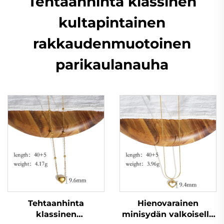
Tehtaanhinta klassinen
kultapintainen
rakkaudenmuotoinen
parikaulanauha
Tehtaanhinta
Hienovarainen
klassinen
minisydän valkoisella