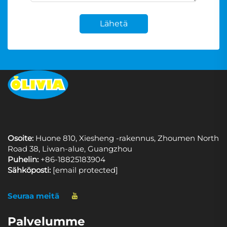
Lähetä
Osoite:
Huone 810, Xiesheng -rakennus, Zhoumen North
Road 38, Liwan-alue, Guangzhou
Puhelin:
+86-18825183904
Sähköposti:
[email protected]
Seuraa meitä
Palvelumme