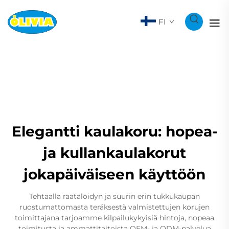
FI
Elegantti kaulakoru: hopea-
ja kullankaulakorut
jokapäiväiseen käyttöön
Tehtaalla räätälöidyn ja suurin erin tukkukaupan
ruostumattomasta teräksestä valmistettujen korujen
toimittajana tarjoamme kilpailukykyisiä hintoja, nopeaa
toimitusta ja ammattitaitoista OEM- ja ODM-palvelua