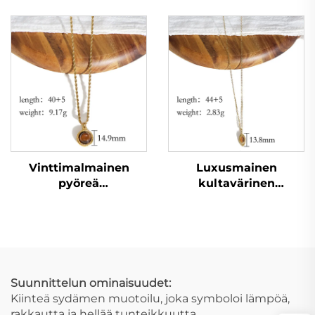
kultapintainen
emaljipinnalla
rakkaudenmuotoinen
ruostumaton
parikaulanauha
teräsketjukaulanauha
naisille illalliseen
Vinttimalmainen
Luxusmainen
pyöreä
kultavärinen
tiikerisilmäriipus
marquise-riipus
köydenketju kullalla
tiikerisilmäkaulanauha
pinnoitettu
hienovarainen
kaulanauha
kaulakoru
seurusteluun
Suunnittelun ominaisuudet:
Kiinteä sydämen muotoilu, joka symboloi lämpöä,
rakkautta ja hellää tunteikkuutta