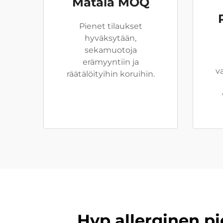
Matala MOQ
Pienet tilaukset
hyväksytään,
sekamuotoja
erämyyntiin ja
v
räätälöityihin koruihin.
Hyp allerginen pi