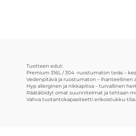
rukoilevan käden
ka
kehän muotoinen
lu
miehen necklessin
riippu
Tuotteen edut:
Premium 316L / 304 -ruostumaton teräs – kestä
Vedenpitävä ja ruostumaton – ihanteellinen 
Hyp allerginen ja nikkapitoa – turvallinen herk
Räätälöidyt omat suunnitelmat ja tehtaan mu
Vahva tuotantokapasiteetti erikoistukku-tilau