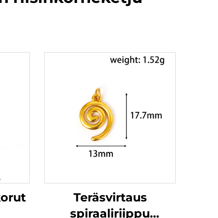
orut
Teräsvirtaus
spiraaliriippu