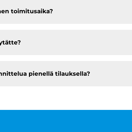
nen toimitusaika?
ytätte?
ittelua pienellä tilauksella?