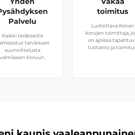
Yhden
Vakaa
Pysähdyksen
toimitus
Palvelu
Luotettava Kiinan
korujen toimittaja, jo
Kaikki teräksestä
on ajoissa tapahtuv
almistetut tarvikkeet
tuotanto ja toimitu
suunnittelusta
valmiiseen koruun.
eni kaunis vaaleanpunaine