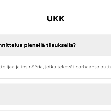
UKK
ittelua pienellä tilauksella?
nittelijaa ja insinööriä, jotka tekevät parhaansa au