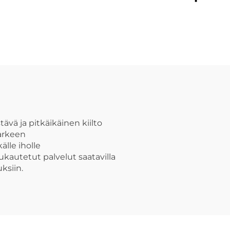
svokoru ontto
ruostumato
onnonaiheinen
teräspendant
koru
höyhenkoris
rannan loma k
vä ja pitkäikäinen kiilto
arkeen
älle iholle
kautetut palvelut saatavilla
ksiin.