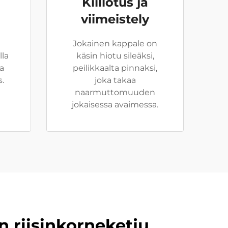
Kiillotus ja
viimeistely
Jokainen kappale on
lla
käsin hiotu sileäksi,
a
peilikkaalta pinnaksi,
s.
joka takaa
naarmuttomuuden
jokaisessa avaimessa.
n riisinkorneketju