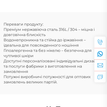
сталь, підвіска з
багаторівневий
перами, талісман,
ланцюжок для
прикраси для пляжу
повсякденного
використання
Переваги продукту:
Преміум нержавіюча сталь 316L / 304 – міцна і
довговічна блискість
Водонепроникна та стійка до іржавіння –
ідеальна для повсякденного ношіння
Гіпоалергенна та без нікелю – безпечна для
чутливої шкіри
Доступні персоналізовані індивідуальні дизайни
та послуги фабрики з виготовлення на
замовлення
Потужні виробничі потужності для оптових
замовлень великих партій.