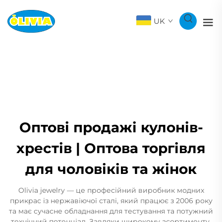
UK
Оптові продажі кулонів-
хрестів | Оптова торгівля
для чоловіків та жінок
Olivia jewelry — це професійний виробник модних
прикрас із нержавіючої сталі, який працює з 2006 року
та має сучасне обладнання для тестування та потужний
технічний потенціал. Завдяки широкому асортименту,