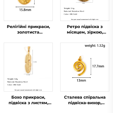
Релігійні прикраси,
Ретро підвіска з
золотиста
місяцем, зіркою,
позолочена підвіска з
сонцем та обличчям у
молящими руками у
18-каратному золоті,
колі, чоловіча
порожниста
брелок-підвіска
прикраса з
природною
тематикою
Бохо прикраси,
Сталева спіральна
підвіска з листям,
підвіска-вихор,
PVD, нержавіюча
бойомський