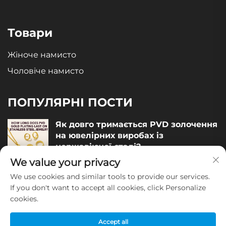
Товари
Жіноче намисто
Чоловіче намисто
ПОПУЛЯРНІ ПОСТИ
Як довго тримається PVD золочення
на ювелірних виробах із
нержавіючої сталі?
We value your privacy
December 05, 2025
We use cookies and similar tools to provide our services.
Як оцінити якість ювелірних виробів
If you don't want to accept all cookies, click Personalize
із нержавіючої сталі?
cookies.
December 04, 2025
Accept all