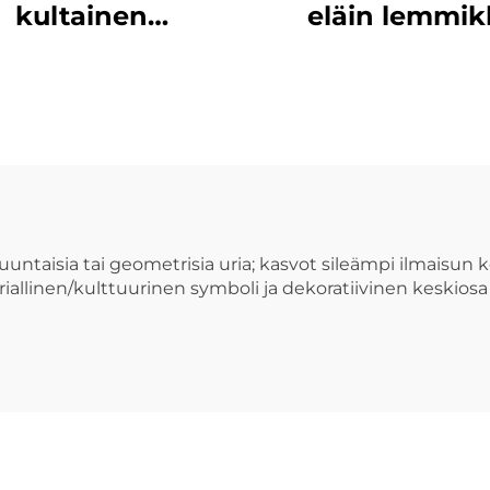
kultainen
eläin lemmik
aliinihienokulta
kaulaketjuriip
soikea
söpö pentu ko
ompassiriippu
hienokulta,
en kaulaketjuun
tekemälleni
tarvikkeet
untaisia tai geometrisia uria; kasvot sileämpi ilmaisun k
oriallinen/kulttuurinen symboli ja dekoratiivinen keskio