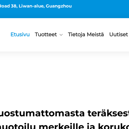
Road 38, Liwan-alue, Guangzhou
Etusivu
Tuotteet
Tietoja Meistä
Uutiset
uostumattomasta teräksest
otoilu merkeille ja koruk