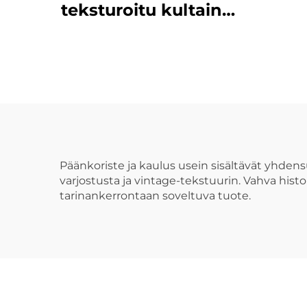
teksturoitu kultainen
istutettu hitsattu
med
ketjurannekoru
miehille ja naisille
k
mieh
Päänkoriste ja kaulus usein sisältävät yhdensu
varjostusta ja vintage-tekstuurin. Vahva hist
tarinankerrontaan soveltuva tuote.