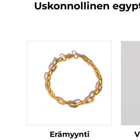
Uskonnollinen egypt
Erämyynti
V