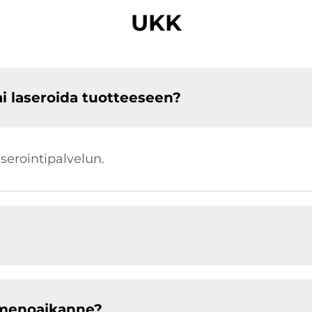
UKK
ai laseroida tuotteeseen?
aserointipalvelun.
imenoaikanne?