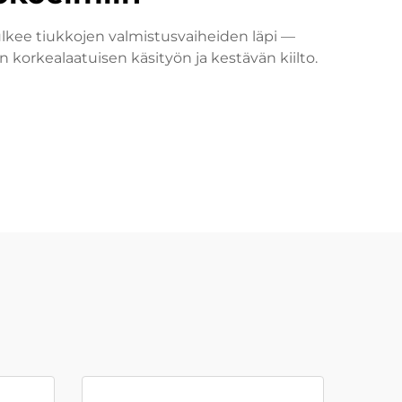
lkee tiukkojen valmistusvaiheiden läpi —
 korkealaatuisen käsityön ja kestävän kiilto.