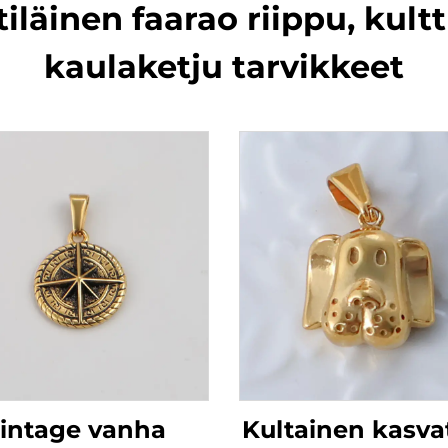
iläinen faarao riippu, kult
kaulaketju tarvikkeet
intage vanha
Kultainen kasva