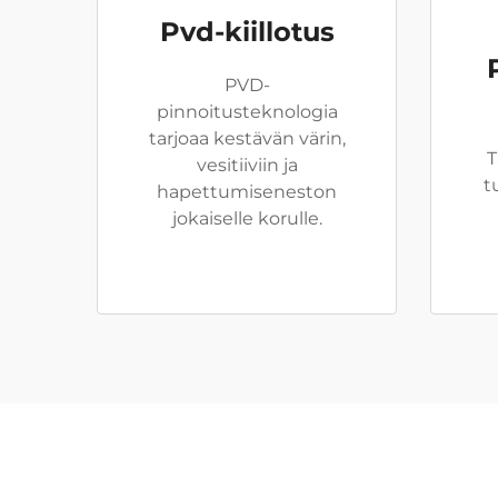
Pvd-kiillotus
PVD-
pinnoitusteknologia
tarjoaa kestävän värin,
T
vesitiiviin ja
t
hapettumiseneston
jokaiselle korulle.