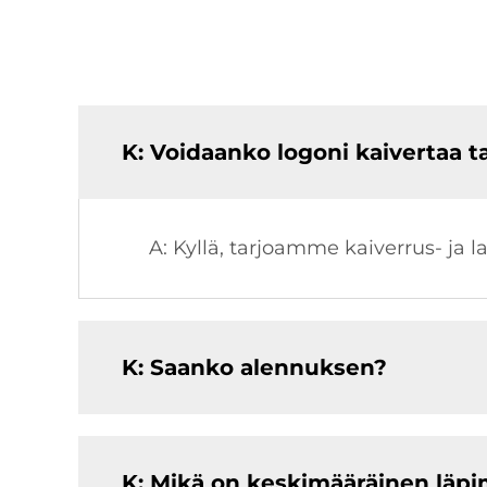
K: Voidaanko logoni kaivertaa t
A: Kyllä, tarjoamme kaiverrus- ja l
K: Saanko alennuksen?
K: Mikä on keskimääräinen läp