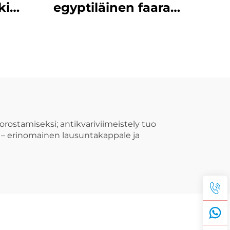
ki
egyptiläinen faarao
pu,
riippu, kulttuurinen
ira
korujewelry
kaulaketju tarvikkeet
orostamiseksi; antikvariviimeistely tuo
sa – erinomainen lausuntakappale ja