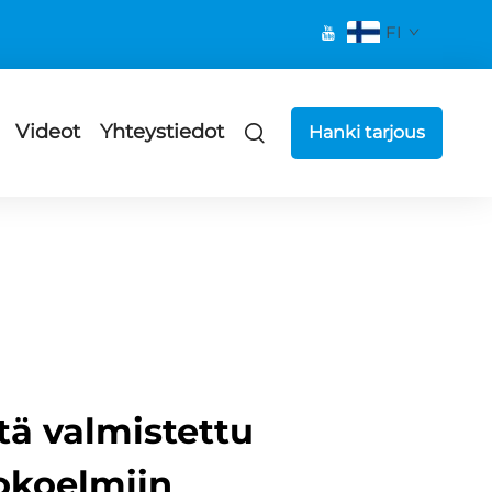
FI
Videot
Yhteystiedot
Hanki tarjous
ä valmistettu
okoelmiin