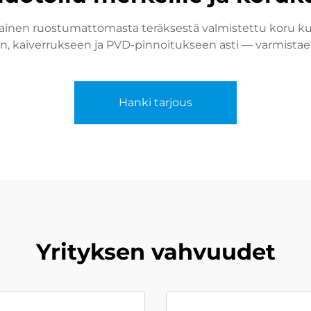
ainen ruostumattomasta teräksestä valmistettu koru ku
en, kaiverrukseen ja PVD-pinnoitukseen asti — varmistaen
Hanki tarjous
Yrityksen vahvuudet