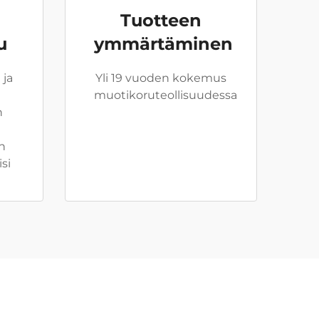
Tuotteen
u
ymmärtäminen
 ja
Yli 19 vuoden kokemus
muotikoruteollisuudessa
n
n
isi