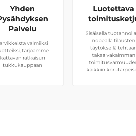
Yhden
Luotettava
Pysähdyksen
toimitusketj
Palvelu
Sisäisellä tuotannolla
nopealla tilausten
arvikkeista valmiiksi
täytöksellä tehtaa
uotteiksi, tarjoamme
takaa vakaimman
kattavan ratkaisun
toimitusvarmuude
tukkukauppaan
kaikkiin korutarpeisi