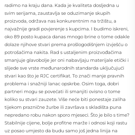
radimo na kraju dana. Kada je kvaliteta dosljedna u
svim serijama, zaustavlja se oduzimanje skupih
proizvoda, održava nas konkurentnim na tržištu, a
najvažnije gradi povjerenje s kupcima. I budimo iskreni,
oko 89 posto kupaca danas mnogo brine o tome odakle
dolaze njihove stvari prema prošlogodišnjem izvješću o
potrošačima nakita. Rad s ustaljenim proizvođačima
smanjuje glavobolje jer oni nabavljaju materijale etički i
slijede sve vrste međunarodnih standarda uključujući
stvari kao što je RJC certifikat. To znači manje pravnih
problema i snažniji lanac opskrbe. Osim toga, dobri
partneri mogu se povećati ili smanjiti ovisno o tome
koliko su stvari zauzete. Više neće biti ponestaje zaliha
tijekom praznične žurbe ili završava s skladišta puna
nepredano robu nakon sporo mjeseci. Što je bilo s time?
Stabilnije cijene, bolje profitne marže i odnosi koji rastu
uz posao umjesto da budu samo još jedna linija na