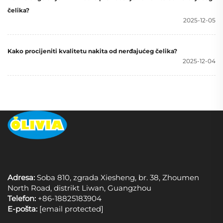
čelika?
2025-12-05
Kako procijeniti kvalitetu nakita od nerđajućeg čelika?
2025-12-04
Adresa:
Soba 810, zgrada Xiesheng, br. 38, Zhoumen
North Road, distrikt Liwan, Guangzhou
Telefon:
+86-18825183904
E-pošta:
[email protected]