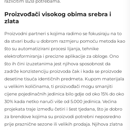
različitim B2B potrebama.
Proizvođači visokog obima srebra i
zlata
Proizvodni partneri s kojima radimo se fokusiraju na to
da stvari budu u dobrom razmjeru pomoću metoda kao
što su automatizirani procesi lijanja, tehnike
elektroformiranja i precizne aplikacije za obloge. Ono
što ih čini izuzetanima jest njihova sposobnost da
zadrže konzistenciju proizvoda čak i kada se proizvode
desetine tisuća identičnih predmeta. Kupom materijala
u velikim količinama, ti proizvođači mogu smanjiti
cijene pojedinačnih jedinica bilo gdje od oko 15% do oko
30% kada netko naruči više od 5.000 jedinica. Većina
projekata traje između četiri i šest tjedana, što je dobro
za brendove kojima su proizvodi potrebni neposredno
prije praznične sezone ili velikih prodaja. Njihova zlatna