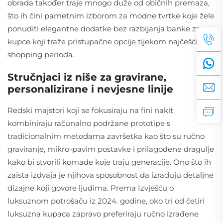
obrada također traje mnogo duže od običnih premaza,
što ih čini pametnim izborom za modne tvrtke koje žele
ponuditi elegantne dodatke bez razbijanja banke za
kupce koji traže pristupačne opcije tijekom najčešćih
shopping perioda.
Stručnjaci iz niše za gravirane,
personalizirane i nevjesne linije
Redski majstori koji se fokusiraju na fini nakit
kombiniraju računalno podržane prototipe s
tradicionalnim metodama završetka kao što su ručno
graviranje, mikro-pavim postavke i prilagođene dragulje
kako bi stvorili komade koje traju generacije. Ono što ih
zaista izdvaja je njihova sposobnost da izrađuju detaljne
dizajne koji govore ljudima. Prema Izvješću o
luksuznom potrošaču iz 2024. godine, oko tri od četiri
luksuzna kupaca zapravo preferiraju ručno izrađene