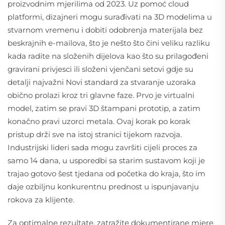
proizvodnim mjerilima od 2023. Uz pomoć cloud
platformi, dizajneri mogu surađivati na 3D modelima u
stvarnom vremenu i dobiti odobrenja materijala bez
beskrajnih e-mailova, što je nešto što čini veliku razliku
kada radite na složenih dijelova kao što su prilagođeni
gravirani privjesci ili složeni vjenčani setovi gdje su
detalji najvažni Novi standard za stvaranje uzoraka
obično prolazi kroz tri glavne faze. Prvo je virtualni
model, zatim se pravi 3D štampani prototip, a zatim
konačno pravi uzorci metala. Ovaj korak po korak
pristup drži sve na istoj stranici tijekom razvoja.
Industrijski lideri sada mogu završiti cijeli proces za
samo 14 dana, u usporedbi sa starim sustavom koji je
trajao gotovo šest tjedana od početka do kraja, što im
daje ozbiljnu konkurentnu prednost u ispunjavanju
rokova za klijente.
Za optimalne rezultate, zatražite dokumentirane mjere