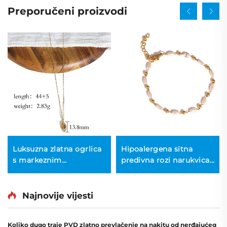
Preporučeni proizvodi
Luksuzna zlatna ogrlica
Hipoalergena sitna
s markeznim
predivna rozi narukvica
pendantom od tigrove
s zrncima riže, lanac za
oči, nežni okolni lanac
kćer
Najnovije vijesti
Koliko dugo traje PVD zlatno prevlačenje na nakitu od nerđajućeg