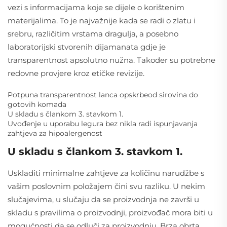
vezi s informacijama koje se dijele o korištenim
materijalima. To je najvažnije kada se radi o zlatu i
srebru, različitim vrstama dragulja, a posebno
laboratorijski stvorenih dijamanata gdje je
transparentnost apsolutno nužna. Također su potrebne
redovne provjere kroz etičke revizije.
Potpuna transparentnost lanca opskrbeod sirovina do
gotovih komada
U skladu s člankom 3. stavkom 1.
Uvođenje u uporabu legura bez nikla radi ispunjavanja
zahtjeva za hipoalergenost
U skladu s člankom 3. stavkom 1.
Uskladiti minimalne zahtjeve za količinu narudžbe s
vašim poslovnim položajem čini svu razliku. U nekim
slučajevima, u slučaju da se proizvodnja ne završi u
skladu s pravilima o proizvodnji, proizvođač mora biti u
mogućnosti da se odluči za proizvodnju. Brza obrta