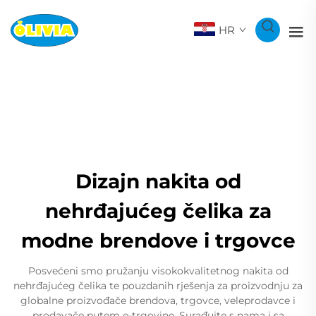
HR
Dizajn nakita od
nehrđajućeg čelika za
modne brendove i trgovce
Posvećeni smo pružanju visokokvalitetnog nakita od
nehrđajućeg čelika te pouzdanih rješenja za proizvodnju za
globalne proizvođače brendova, trgovce, veleprodavce i
prodavače putem e-trgovine. Surađujte s nama i sa