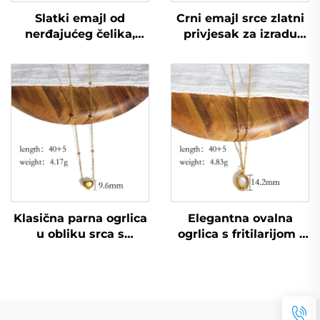
Slatki emajl od
Crni emajl srce zlatni
nerđajućeg čelika,
privjesak za izradu
ogrlica sa zimskim
modne ženske ogrlice
čovjekom kao
nakit dodaci
pendantom, poklon za
Novu godinu,
praznična nakitna
roba, veliki paket
Klasična parna ogrlica
Elegantna ovalna
u obliku srca s
ogrlica s fritilarijom i
posrebrenim zlatom
bijelima u zlatu, lanac
po povoljnoj cijeni s
s perlicama, poklon za
tvornice
Majčin dan