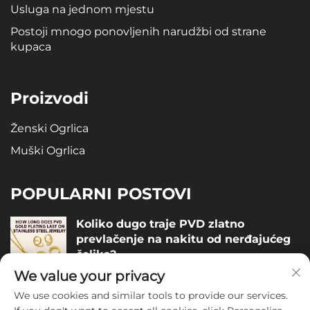
Usluga na jednom mjestu
Postoji mnogo ponovljenih narudžbi od strane
kupaca
Proizvodi
Ženski Ogrlica
Muški Ogrlica
POPULARNI POSTOVI
Koliko dugo traje PVD zlatno
prevlačenje na nakitu od nerđajućeg
čelika?
We value your privacy
December 05, 2025
We use cookies and similar tools to provide our services.