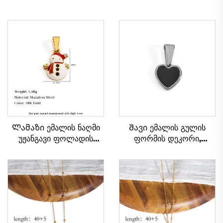
Ლამაზი ემალის ნაღმი
Შავი ემალის გულის
უჟანგავი ფოლადის
ფორმის დეკორი,
ბრელოკი შობის
გალვანიზებული
თოვლის ბაბუის ქვედით,
თითბეჭდი, DIY მოდნი
ახალ წელს საჩუქრად,
ქალთა ჯვარი,
празდნის სამკაულების
სამკაულების
გაყიდვა დიდი
აქსესუარები
რაოდენობით