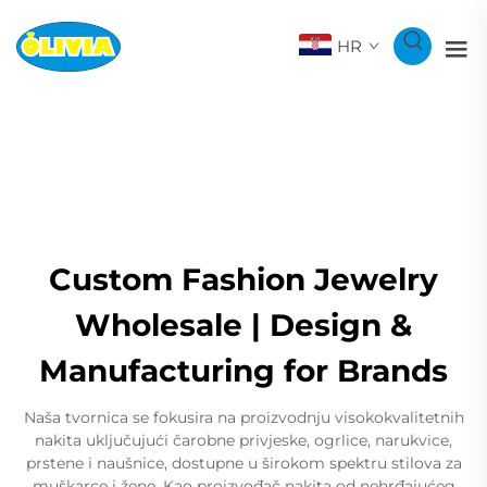
HR
Custom Fashion Jewelry
Wholesale | Design &
Manufacturing for Brands
Naša tvornica se fokusira na proizvodnju visokokvalitetnih
nakita uključujući čarobne privjeske, ogrlice, narukvice,
prstene i naušnice, dostupne u širokom spektru stilova za
muškarce i žene. Kao proizvođač nakita od nehrđajućeg