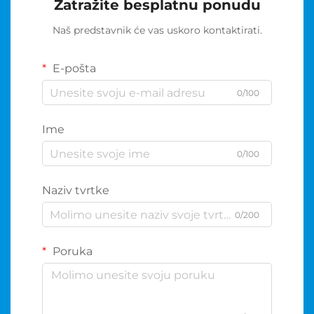
Zatražite besplatnu ponudu
Naš predstavnik će vas uskoro kontaktirati.
E-pošta
0/100
Ime
0/100
Naziv tvrtke
0/200
Poruka