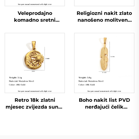
Veleprodajno
Religiozni nakit zlato
komadno sretni
nanošeno molitvena
amulet podkova
ruka krug muški
pendan od nerđajućeg
pendant
čelika nakit
Retro 18k zlatni
Boho nakit list PVD
mjesec zvijezda sunce
nerđajući čelik
lice pendant šuplji
pendant perja amulet
prirodna tema nakit
nakit za plažu i odmor