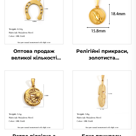
Оптова продаж
Релігійні прикраси,
великої кількості
золотиста
підвісок-підков,
позолочена підвіска з
талисманів удачі, з
молящими руками у
нержавіючої сталі,
колі, чоловіча
прикраси
брелок-підвіска