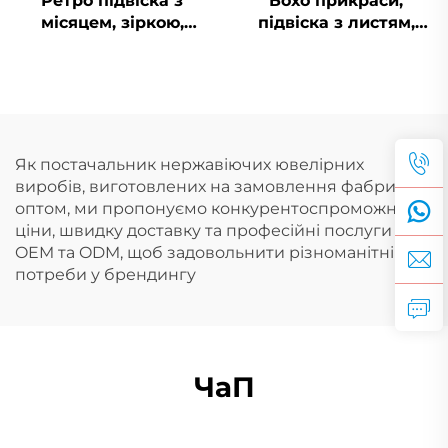
Ретро підвіска з
Бохо прикраси,
місяцем, зіркою,
підвіска з листям,
сонцем та обличчям у
PVD, нержавіюча
18-каратному золоті,
сталь, підвіска з
порожниста
перами, талісман,
прикраса з
прикраси для пляжу
природною
тематикою
Як постачальник нержавіючих ювелірних
виробів, виготовлених на замовлення фабрики,
оптом, ми пропонуємо конкурентоспроможні
ціни, швидку доставку та професійні послуги
OEM та ODM, щоб задовольнити різноманітні
потреби у брендингу
ЧаП