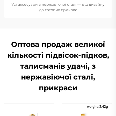
Усі аксесуари з нержавіючої сталі — від дизайну
до готових прикрас
Оптова продаж великої
кількості підвісок-підков,
талисманів удачі, з
нержавіючої сталі,
прикраси