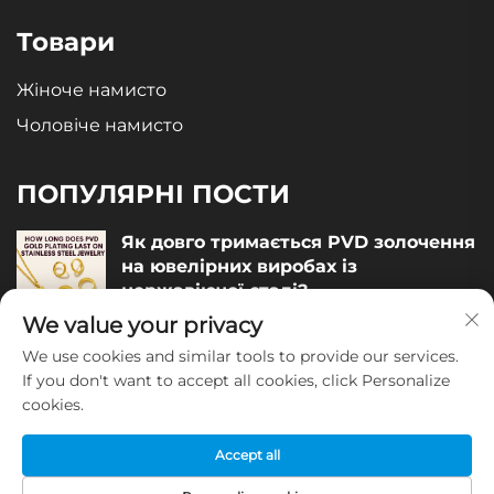
Товари
Жіноче намисто
Чоловіче намисто
ПОПУЛЯРНІ ПОСТИ
Як довго тримається PVD золочення
на ювелірних виробах із
нержавіючої сталі?
We value your privacy
December 05, 2025
We use cookies and similar tools to provide our services.
Як оцінити якість ювелірних виробів
If you don't want to accept all cookies, click Personalize
із нержавіючої сталі?
cookies.
December 04, 2025
Accept all