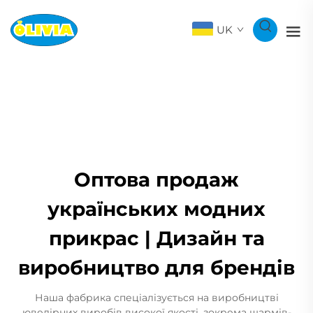
UK
Оптова продаж
українських модних
прикрас | Дизайн та
виробництво для брендів
Наша фабрика спеціалізується на виробництві
ювелірних виробів високої якості, зокрема шармів-