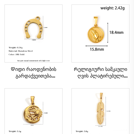
Დიდი რაოდენობის
Რელიგიური სამკაული
გარდაქვეითება
ღვის პლატირებული
ბედნიერების ნიშნის კუს
ლოცვინა ხელების
ნათესლის ფორმის
წრიული ფორმის კაცის
პენდანტი ნაღვლისფერი
სასაყელი პენდანტი
ფოლადის სამკაული