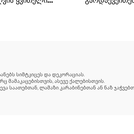
ღვის ყვითელი
გარდაქვეითე
პლატირებული
ტექსტური სულფ
ნაღვლისფერი
პლატირებულ
ლადის საათის
შემორჩენილი ჯა
ჯაჭვის ბრელო
ბრელო კაცების
ქალებისთვი
ანებს სიმტკიცეს და დეკორაციას.
ც მამაკაცებისთვის, ასევე ქალებისთვის.
ვა საათებთან, ლამაზი კარაბინებთან ან ნაზ ჯაჭვებთ