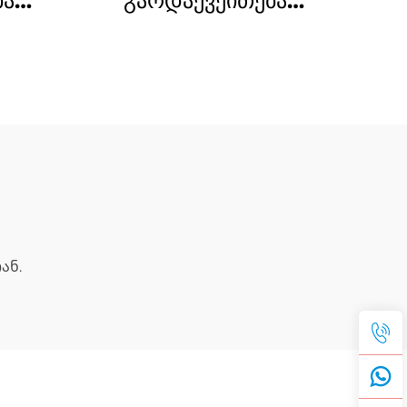
ბა
გარდაქვეითება
ური
ინდივიდუალურად
ი
შეკვეთილი კლასიკური
ჭვის
ქაღალდის კლიპის
ა და
ფორმის ჯაჭვის ბრელო
ს
ან.