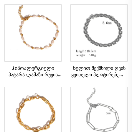
Ჰიპოალერგიული
Ხელით შექმნილი ღვის
პატარა ლამაზი რუჟის
ყვითელი პლატირებული
ფერის მანძილი
ნაღვლისფერი
ბარბადის ჯაჭვზე,
ფოლადის საათის ჯაჭვის
ქალიშვილისთვის
ბრელო