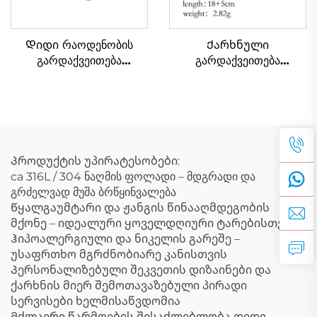
Დიდი რაოდენობის
Ქარხნული
გარდაქვეითება
გარდაქვეითება
ტექსტური სულფური
ინდივიდუალურად
პლატირებული
შეკვეთილი კლასიკური
შემორჩენილი ჯაჭვის
ქაღალდის კლიპის
ბრელო კაცებისა და
ფორმის ჯაჭვის ბრელო
ქალებისთვის
Პროდუქტის უპირატესობები:
ca 316L / 304 ნაღმის ფოლადი – მდგრადი და
გრძელვად მუშა ბრწყინვალება
Წყალგაუმტარი და ჟანგის წინააღმდეგობის
მქონე – იდეალური ყოველდღიური ტარებისთვის
Ჰიპოალერგიული და ნიკელის გარეშე –
უსაფრთხო მგრძნობიარე კანისთვის
Პერსონალიზებული შეკვეთის დიზაინები და
ქარხნის მიერ შემოთავაზებული პირადი
სერვისები ხელმისაწვდომია
Მძლავრი წარმოების შესაძლებლობა დიდი