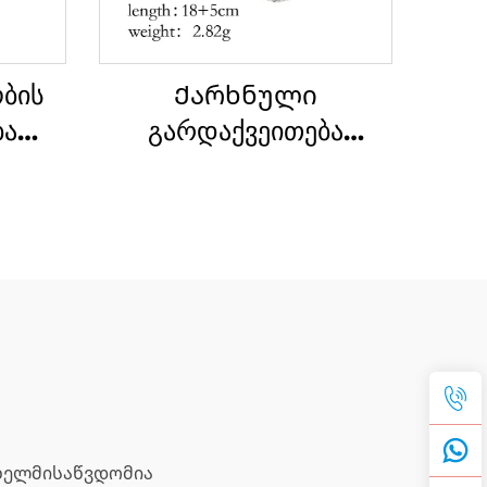
ბის
Ქარხნული
ბა
გარდაქვეითება
ური
ინდივიდუალურად
ი
შეკვეთილი კლასიკური
ჭვის
ქაღალდის კლიპის
ა და
ფორმის ჯაჭვის ბრელო
ს
 ხელმისაწვდომია