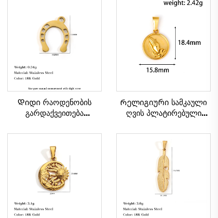
Დიდი რაოდენობის
Რელიგიური სამკაული
გარდაქვეითება
ღვის პლატირებული
ბედნიერების ნიშნის კუს
ლოცვინა ხელების
ნათესლის ფორმის
წრიული ფორმის კაცის
პენდანტი ნაღვლისფერი
სასაყელი პენდანტი
ფოლადის სამკაული