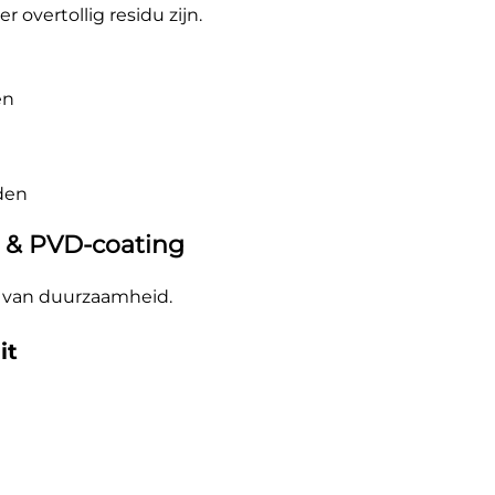
overtollig residu zijn.
en
nden
id & PVD-coating
ng van duurzaamheid.
it