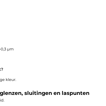
1–0,3 µm
t?
ge kleur.
inglenzen, sluitingen en laspunten
id.