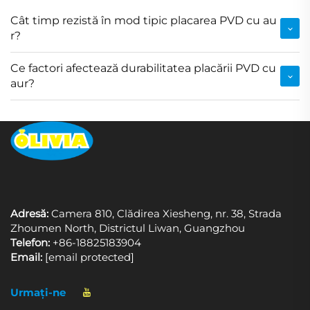
Cât timp rezistă în mod tipic placarea PVD cu au
r?
Ce factori afectează durabilitatea placării PVD cu
aur?
Adresă:
Camera 810, Clădirea Xiesheng, nr. 38, Strada
Zhoumen North, Districtul Liwan, Guangzhou
Telefon:
+86-18825183904
Email:
[email protected]
Urmați-ne