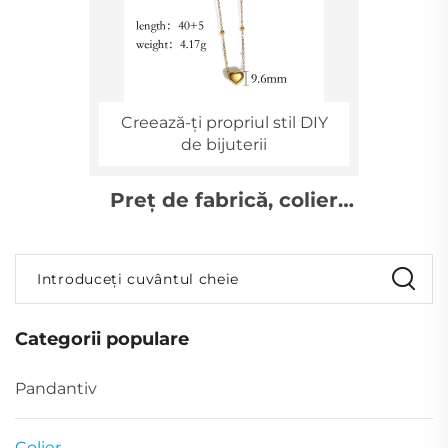
Creează-ți propriul stil DIY
de bijuterii
Preț de fabrică, colier
clasic pentru cuplu,
inimă iubire aurită, formă
Introduceți cuvântul cheie
inimă
Categorii populare
Pandantiv
Colier