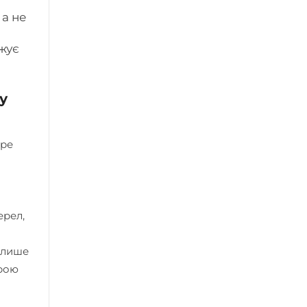
 а не
жує
у
бре
ерел,
е лише
ирою