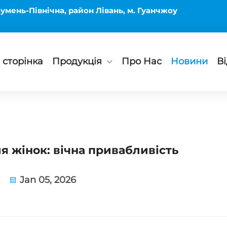
умень-Північна, район Лівань, м. Гуанчжоу
сторінка
Продукція
Про Нас
Новини
В
я жінок: вічна привабливість
Jan 05, 2026