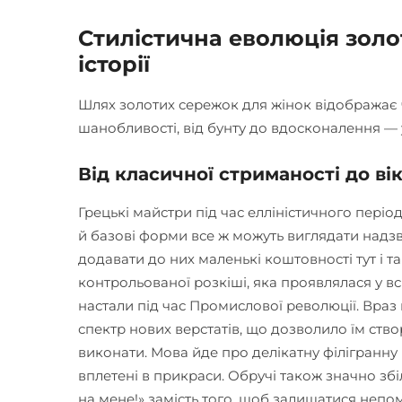
Стилістична еволюція золо
історії
Шлях золотих сережок для жінок відображає ч
шанобливості, від бунту до вдосконалення — 
Від класичної стриманості до ві
Грецькі майстри під час елліністичного періоду
й базові форми все ж можуть виглядати над
додавати до них маленькі коштовності тут і т
контрольованої розкіші, яка проявлялася у вс
настали під час Промислової революції. Враз
спектр нових верстатів, що дозволило їм ств
виконати. Мова йде про делікатну філігранну 
вплетені в прикраси. Обручі також значно з
на мене!» замість того, щоб залишатися непо