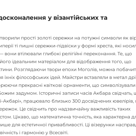
досконалення у візантійських та
етворили прості золоті сережки на потужні символи як вір
перії ті пишні сережки-підвіски у формі хреста, які носи
— вони втілювали глибокі релігійні переконання. Те, що
 його ідеальним матеріалом для відображення того, що
істини. Розглядаючи твори епохи Моголів, можна побачит
 їхніх філософських ідей. Майстри вставляли в метал дрі
ворюючи прекрасні квіткові орнаменти, що символізували
Божим задумом. Історичні записи часів Акбара свідчать, 
і-Акбарі», працювало близько 300 досвідчених ювелірів, 
ережок. Це свідчить про надзвичайну важливість таких
стом. Цікаво, що математична точність, яка характерна д
 лише для естетичної привабливості. Ці візерунки насправ
чність і гармонію у Всесвіті.