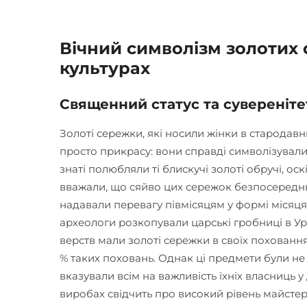
Вічний символізм золотих 
культурах
Священний статус та сувереніте
Золоті сережки, які носили жінки в стародавн
просто прикрасу: вони справді символізували
знаті полюбляли ті блискучі золоті обручі, о
вважали, що сяйво цих сережок безпосередньо
надавали перевагу півмісяцям у формі місяц
археологи розкопували царські гробниці в Ур
верств мали золоті сережки в своїх похованн
% таких поховань. Однак ці предмети були не
вказували всім на важливість їхніх власниць у
виробах свідчить про високий рівень майстерно