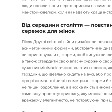
люди носили; вони перетворилися на символ 
майстри-ювеліри, коли їм надають кращі інст
Від середини століття — повста
сережок для жінок
Після Другої світової війни дизайнери почал
асиметричними формами, абстрактними диза
використовували ці форми, щоб кинути виклик
а також ствердити свою власну художню своб
сучасних мінімалістичних золотих сережок, я
гвоздики, що ідеально сидять на вусі, або про
про різноманітні чисті геометричні форми бе
не пишні оздоблення, а висока якість виконан
саме таку простоту: прикрасу, яку можна нос
вражаючу елегантністю, не потребуючи при ц