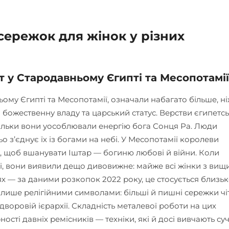
сережок для жінок у різних
т у Стародавньому Єгипті та Месопотамії
ьому Єгипті та Месопотамії, означали набагато більше, н
 божественну владу та царський статус. Верстви єгипетсь
скільки вони уособлювали енергію бога Сонця Ра. Люди
 з’єднує їх із богами на небі. У Месопотамії королеви
я, щоб вшанувати Іштар — богиню любові й війни. Коли
і, вони виявили дещо дивовижне: майже всі жінки з вищ
ях — за даними розкопок 2022 року, це стосується близьк
 лише релігійними символами: більші й пишні сережки чі
 дворовій ієрархії. Складність металевої роботи на цих
сті давніх ремісників — техніки, які й досі вивчають суч