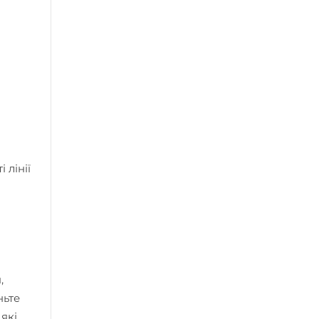
 лінії
и
,
ньте
які