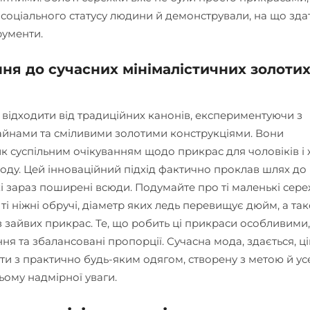
соціального статусу людини й демонстрували, на що зда
рументи.
ння до сучасних мінімалістичних золоти
и відходити від традиційних канонів, експериментуючи з
йнами та сміливими золотими конструкціями. Вони
 суспільним очікуванням щодо прикрас для чоловіків і 
оду. Цей інноваційний підхід фактично проклав шлях до
кі зараз поширені всюди. Подумайте про ті маленькі сер
 ті ніжні обручі, діаметр яких ледь перевищує дюйм, а та
з зайвих прикрас. Те, що робить ці прикраси особливими
ня та збалансовані пропорції. Сучасна мода, здається, ц
ити з практично будь-яким одягом, створену з метою й ус
ьому надмірної уваги.