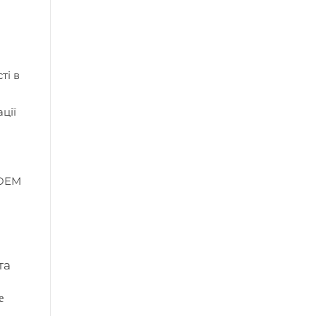
ті в
ції
 OEM
та
е