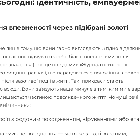
сьогодні: ідентичність, емпауерме
я впевненості через підібрані золоті
 не лише тому, що вони гарно виглядають. Згідно з деяки
отків жінок відчувають себе більш впевненими, коли
сте значення (про це повідомив «Журнал психології
ро родинні реліквії, що передаються з покоління в покол
після важливої події в житті. Такі прикраси стають
 всюди. Вони зв’язують наше минуле з тим, ким ми є зар
лишаються частиною повсякденного життя. Чому ці речі 
овні чинники:
 носія з родовим походженням, віруваннями або ет
навмисне поєднання — матове з полірованим,