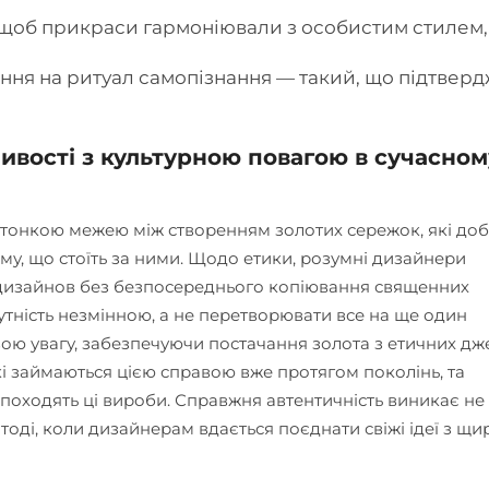
 щоб прикраси гармоніювали з особистим стилем,
ння на ритуал самопізнання — такий, що підтверд
ивості з культурною повагою в сучасном
 тонкою межею між створенням золотих сережок, які до
му, що стоїть за ними. Щодо етики, розумні дизайнери
 дизайнов без безпосереднього копіювання священних
сутність незмінною, а не перетворювати все на ще один
ою увагу, забезпечуючи постачання золота з етичних дж
і займаються цією справою вже протягом поколінь, та
і походять ці вироби. Справжня автентичність виникає н
 тоді, коли дизайнерам вдається поєднати свіжі ідеї з щ