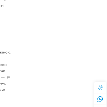
тні
х
жінок,
ежки-
кож
, — це
інує
е ж