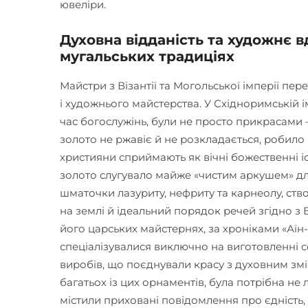
ювеліри.
Духовна відданість та художнє в
мугальських традиціях
Майстри з Візантії та Могольської імперії пер
і художнього майстерства. У Східноримській ім
час богослужінь, були не просто прикрасами 
золото не ржавіє й не розкладається, робило
християни сприймають як вічні божественні 
золото слугувало майже «чистим аркушем» для
шматочки лазуриту, нефриту та карнеолу, ст
на землі й ідеальний порядок речей згідно з 
його царських майстернях, за хроніками «Аїн-
спеціалізувалися виключно на виготовленні с
виробів, що поєднували красу з духовним змі
багатьох із цих орнаментів, була потрібна не
містили приховані повідомлення про єдність, ві