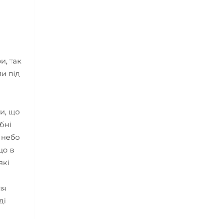
и, так
ли під
и, що
бні
 небо
що в
які
ля
ді