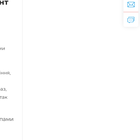
нт
ми
іння,
аз,
так
апами