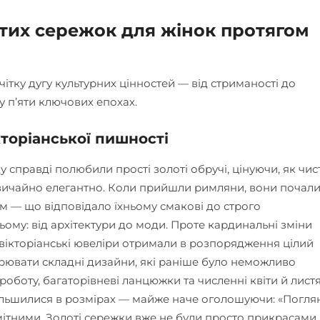
тих сережок для жінок протягом
ітку дугу культурних цінностей — від стриманості до
у п’яти ключових епохах.
кторіанської пишності
 справді полюбили прості золоті обручі, цінуючи, як чисті
звичайно елегантно. Коли прийшли римляни, вони почал
ам — що відповідало їхньому смакові до строго
ьому: від архітектури до моди. Проте кардинальні зміни
 вікторіанські ювеліри отримали в розпорядження цілий
орювати складні дизайни, які раніше було неможливо
роботу, багаторівневі ланцюжки та численні квіти й листя
більшилися в розмірах — майже наче оголошуючи: «Погля
мітними. Золоті сережки вже не були просто прикрасами, 