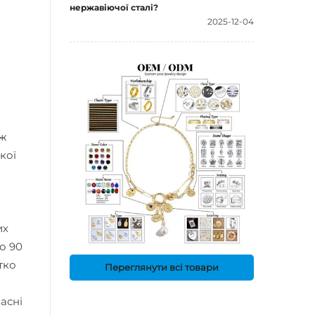
нержавіючої сталі?
2025-12-04
іж
кої
их
о 90
тко
Переглянути всі товари
асні