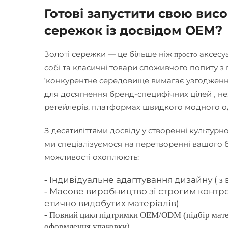
Готові запустити свою вис
сережок із досвідом OEM?
Золоті сережки — це більше ніж
аксесу
просто
собі та класичні товари споживчого попиту з
конкурентне середовище вимагає узгодження м
'
для досягнення бренд-специфічних цілей
не
,
ретейлерів, платформах швидкого модного о
З десятиліттями досвіду у створенні культур
ми спеціалізуємося на перетворенні вашого ба
можливості охоплюють:
Індивідуальне адаптування дизайну (
-
з
Масове виробництво зі строгим контрол
-
етично видобутих матеріалів)
- Повний цикл підтримки OEM/ODM (підбір матер
оформлення упаковки)