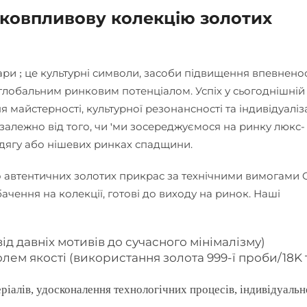
оковпливову колекцію золотих
ари
це культурні символи, засоби підвищення впевненос
;
 глобальним ринковим потенціалом. Успіх у сьогоднішній
айстерності, культурної резонансності та індивідуаліза
залежно від того, чи
ми зосереджуємося на ринку люкс-
'
дягу або нішевих ринках спадщини.
но автентичних золотих прикрас за технічними вимогами
чення на колекції, готові до виходу на ринок. Наші
від давніх мотивів до сучасного мінімалізму)
ем якості (використання золота 999-ї проби/18K 
іалів, удосконалення технологічних процесів, індивідуальн