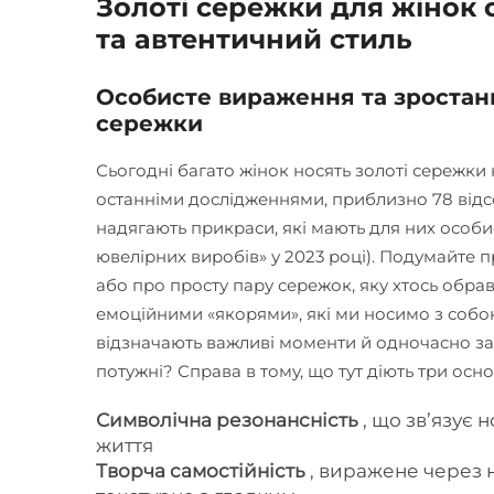
Золоті сережки для жінок 
та автентичний стиль
Особисте вираження та зростанн
сережки
Сьогодні багато жінок носять золоті сережки
останніми дослідженнями, приблизно 78 відс
надягають прикраси, які мають для них особи
ювелірних виробів» у 2023 році). Подумайте п
або про просту пару сережок, яку хтось обрав 
емоційними «якорями», які ми носимо з собою
відзначають важливі моменти й одночасно за
потужні? Справа в тому, що тут діють три осн
Символічна резонансність
, що зв’язує
життя
Творча самостійність
, виражене через 