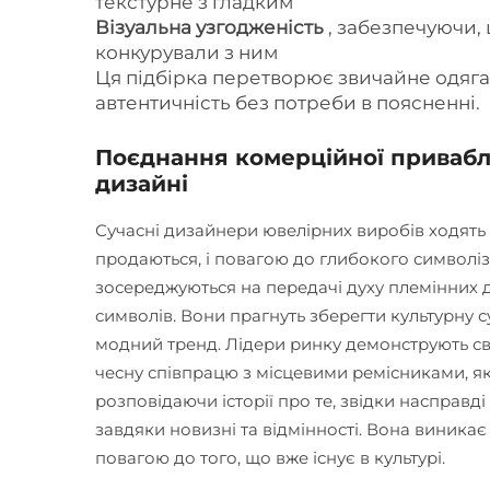
текстурне з гладким
Візуальна узгодженість
, забезпечуючи,
конкурували з ним
Ця підбірка перетворює звичайне одяга
автентичність без потреби в поясненні.
Поєднання комерційної привабл
дизайні
Сучасні дизайнери ювелірних виробів ходять
продаються, і повагою до глибокого символіз
зосереджуються на передачі духу племінних
символів. Вони прагнуть зберегти культурну 
модний тренд. Лідери ринку демонструють св
чесну співпрацю з місцевими ремісниками, як
розповідаючи історії про те, звідки насправд
завдяки новизні та відмінності. Вона виникає
повагою до того, що вже існує в культурі.