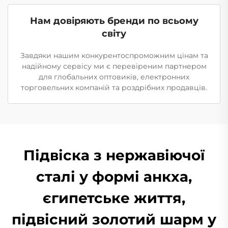
Нам довіряють бренди по всьому
світу
Завдяки нашим конкурентоспроможним цінам та
надійному сервісу ми є перевіреним партнером
для глобальних оптовиків, електронних
торговельних компаній та роздрібних продавців.
Підвіска з нержавіючої
сталі у формі анкха,
єгипетське життя,
підвісний золотий шарм у