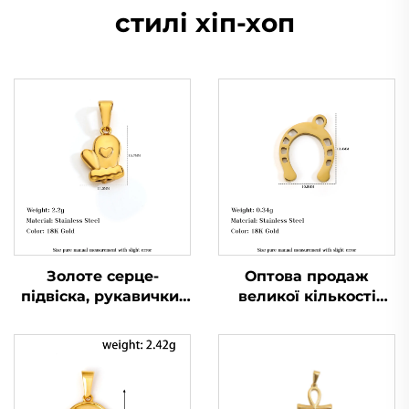
стилі хіп-хоп
Золоте серце-
Оптова продаж
підвіска, рукавички-
великої кількості
шарм, комплект для
підвісок-підков,
самостійного
талисманів удачі, з
виготовлення
нержавіючої сталі,
прикрас, виробник
прикраси