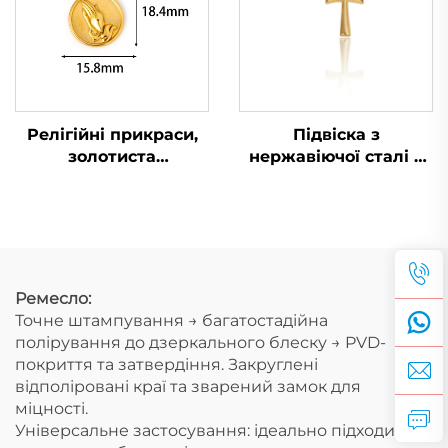
Релігійні прикраси,
Підвіска з
золотиста
нержавіючої сталі у
позолочена підвіска з
формі анкха,
молящими руками у
єгипетське життя,
колі, чоловіча
підвісний золотий
брелок-підвіска
шарм у стилі хіп-хоп
Ремесло:
Точне штампування → багатостадійна
полірування до дзеркального блеску → PVD-
покриття та затвердіння. Закруглені
відполіровані краї та зварений замок для
міцності.
Універсальне застосування: ідеально підходить