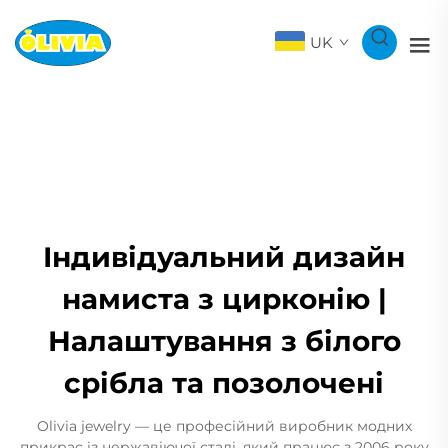
UK
Індивідуальний дизайн
намиста з цирконію |
Налаштування з білого
срібла та позолочені
Olivia jewelry — це професійний виробник модних
прикрас із нержавіючої сталі, який працює з 2006 року