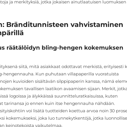
toja ja merkityksiä, jotka jokaisen ainutlaatuisen luomuksen
n: Bränditunnisteen vahvistaminen
pärillä
us räätälöidyn bling-hengen kokemuksen
ksenä siitä, mitä asiakkaat odottavat merkistä, erityisesti 
ling-hengennauha. Kun puhutaan villapaperilla vuoratuista
ienojen kuvioiden sisältävän silppipaperin kanssa, nämä elem
emuksen tavallisen laatikon avaamisen sijaan. Merkit, jotk
sissä logoissa ja älykkäissä suunnitteluratkaisuissa, kuten
vat tarinansa jo ennen kuin itse hengennauha nähdään.
ityiskohtiin voi lisätä tuotteiden koettua arvoa noin 30 prose
i kokemukseksi, joka luo tunnekytkentöjä, jotka luonnollise
man keinotekoista vaikutelmaa.