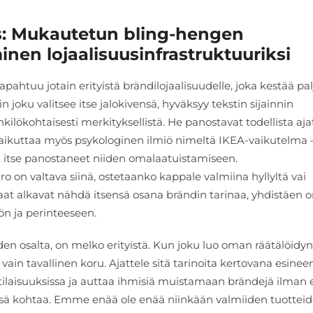
ys: Mukautetun bling-hengen
nen lojaalisuusinfrastruktuuriksi
ahtuu jotain erityistä brändilojaalisuudelle, joka kestää pa
in joku valitsee itse jalokivensä, hyväksyy tekstin sijainnin
ilökohtaisesti merkityksellistä. He panostavat todellista aja
ä vaikuttaa myös psykologinen ilmiö nimeltä IKEA-vaikutelma 
 itse panostaneet niiden omalaatuistamiseen.
ro on valtava siinä, ostetaanko kappale valmiina hyllyltä vai
aat alkavat nähdä itsensä osana brändin tarinaa, yhdistäen
ön ja perinteeseen.
n osalta, on melko erityistä. Kun joku luo oman räätälöidyn
ain tavallinen koru. Ajattele sitä tarinoita kertovana esinee
atilaisuuksissa ja auttaa ihmisiä muistamaan brändejä ilman
ässä kohtaa. Emme enää ole enää niinkään valmiiden tuottei