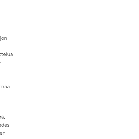
ljon
ttelua
–
 omaa
nä,
 edes
den