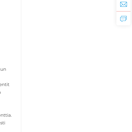
kun
entit
a
nttia.
sti