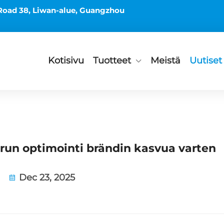
Road 38, Liwan-alue, Guangzhou
Kotisivu
Tuotteet
Meistä
Uutiset
run optimointi brändin kasvua varten
Dec 23, 2025