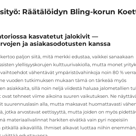
äsityö: Räätälöidyn Bling-korun Koe
atoriossa kasvatetut jalokivit —
iarvojen ja asiakasodotusten kanssa
, kertoo paljon siitä, mitä merkki edustaa, vaikkei sanaakaan
ssisten ylellisyyskorujen kulttuurivakiolla, mutta monet yrity
ä vaihtoehdot vähentävät ympäristövahinkoja noin 80 % verr
ime vuoden tutkimuksen mukaan tämä on tärkeää myös
asiakkaita, sillä noin neljä viidestä haluaa jalometallien t
tit ovat tehneet viime aikoina suuren vaikutuksen. Ne näyttäv
fiirit suurennuslasin alla, mutta maksavat huomattavasti vä
ä, jotka arvostavat eettisyyttä, mutta joiden on myös pidettä
mä materiaalivalinnat harkiten eivätkä vain pyri nopeisiin
 pitkällä aikavälillä. Ihmiset alkavat luottaa niihin enemmän
ys väittää edustavansa.