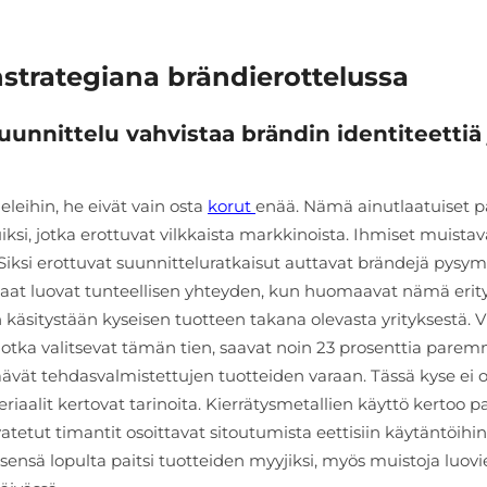
nstrategiana brändierottelussa
uunnittelu vahvistaa brändin identiteettiä 
eleihin, he eivät vain osta
korut
enää. Nämä ainutlaatuiset p
ksi, jotka erottuvat vilkkaista markkinoista. Ihmiset muistav
? Siksi erottuvat suunnitteluratkaisut auttavat brändejä pysy
kaat luovat tunteellisen yhteyden, kun huomaavat nämä erity
äsitystään kyseisen tuotteen takana olevasta yrityksestä. 
otka valitsevat tämän tien, saavat noin 23 prosenttia pare
ävät tehdasvalmistettujen tuotteiden varaan. Tässä kyse ei o
riaalit kertovat tarinoita. Kierrätysmetallien käyttö kertoo p
tetut timantit osoittavat sitoutumista eettisiin käytäntöihin
tsensä lopulta paitsi tuotteiden myyjiksi, myös muistoja luov