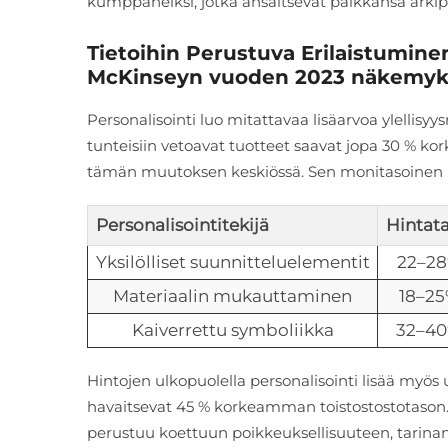
kumppaneiksi, jotka ansaitsevat paikkansa arkip
Tietoihin Perustuva Erilaistuminen
McKinseyn vuoden 2023 näkemykse
Personalisointi luo mitattavaa lisäarvoa ylellisy
tunteisiin vetoavat tuotteet saavat jopa 30 % k
tämän muutoksen keskiössä. Sen monitasoinen rää
Personalisointitekijä
Hintat
Yksilölliset suunnitteluelementit
22–2
Materiaalin mukauttaminen
18–2
Kaiverrettu symboliikka
32–4
Hintojen ulkopuolella personalisointi lisää myös us
havaitsevat 45 % korkeamman toistostostotason. 
perustuu koettuun poikkeuksellisuuteen, tarina