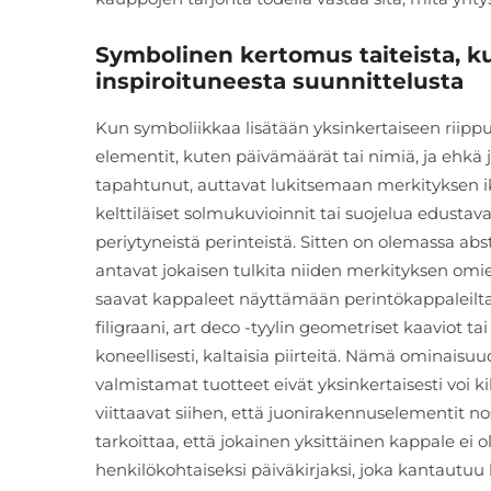
Symbolinen kertomus taiteista, kul
inspiroituneesta suunnittelusta
Kun symboliikkaa lisätään yksinkertaiseen riipp
elementit, kuten päivämäärät tai nimiä, ja ehkä jo
tapahtunut, auttavat lukitsemaan merkityksen ik
kelttiläiset solmukuvioinnit tai suojelua edusta
periytyneistä perinteistä. Sitten on olemassa abst
antavat jokaisen tulkita niiden merkityksen om
saavat kappaleet näyttämään perintökappaleilta, 
filigraani, art deco -tyylin geometriset kaaviot t
koneellisesti, kaltaisia piirteitä. Nämä ominaisuud
valmistamat tuotteet eivät yksinkertaisesti voi k
viittaavat siihen, että juonirakennuselementit 
tarkoittaa, että jokainen yksittäinen kappale ei 
henkilökohtaiseksi päiväkirjaksi, joka kantautuu l