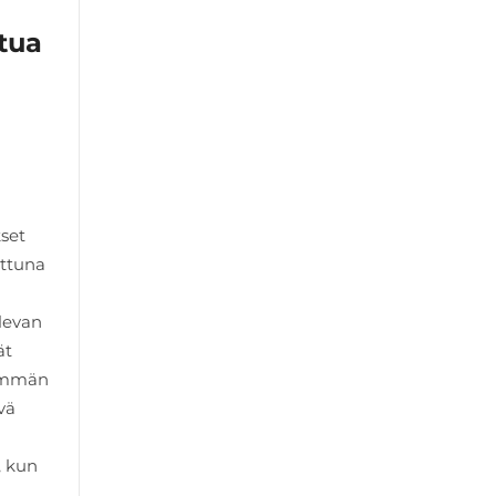
ttua
kset
attuna
ulevan
ät
hemmän
vä
, kun