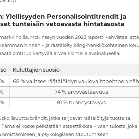
äivässä.
: Ylellisyyden Personalisointitrendit ja
t tunteisiin vetoavasta hintatasosta
ysmarkkinoilla. McKinseyn vuoden 2023 raportti vahvistaa, että
orkeamman hinnan – ja räätälöity bling-henkilökohtainen kor
tälöinti luo kertyvää arvoa kolmella avainalueella:
aso
Kuluttajien suosio
8%
68 % valitsee räätälöidyn vakiovaihtoehtoon nä
5%
74 % arvovastaavuus
0%
81 % tunneystävyys
kollisuutta: brändit, jotka tarjoavat räätälöityjä tuotteita,
Tämä ei koske pelkästään esteettiikkaa – vaan tulosta, joka
n omistamiseen ja psykologiseen sitoutumiseen.