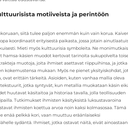
ttuurisista motiiveista ja perintöön
ukoruaan, siitä tulee paljon enemmän kuin vain korua. Kaive
pa koordinaatit erityisestä paikasta, jossa jotain ainutlaatui
uisesti. Mieti myös kulttuurisia symboleita. Ne monimutkais
vat hamsa-käsien muodot kertovat tarinoita sukupolvelta toise
rakteja muotoja, joita ihmiset asettavat riippuihinsa, ja jotka
ien kokemustensa mukaan. Myös ne pienet yksityiskohdat, jo
ovat erittäin tärkeitä. Asioiden, kuten vanhaa mallia oleva
ai tekstuurit, jotka syntyvät, kun metallia muokataan käsin eik
et huutavat käsitaitoa ja historiaa tavalla, jolla teollisuuden
ilpailla. Tutkimukset ihmisten käsityksistä luksustavaroina
nostavat ihmisten koettua arvoa noin kaksi kolmasosaa. Tämä
ole enää pelkkä kori, vaan muuttuu eräänlaiseksi
ähelle sydäntä. Ihmiset, jotka ostavat näitä, eivät ainoastaan