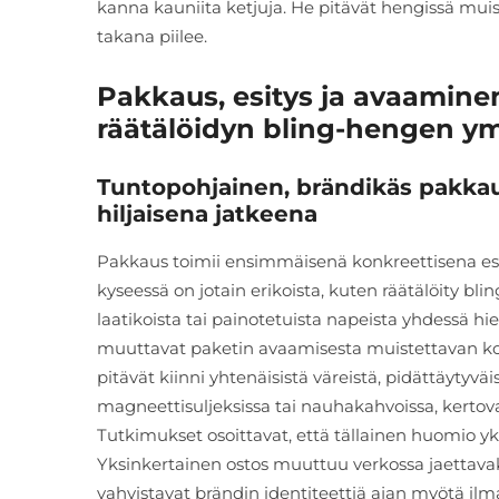
kanna kauniita ketjuja. He pitävät hengissä muis
takana piilee.
Pakkaus, esitys ja avaamine
räätälöidyn bling-hengen ym
Tuntopohjainen, brändikäs pakka
hiljaisena jatkeena
Pakkaus toimii ensimmäisenä konkreettisena esity
kyseessä on jotain erikoista, kuten räätälöity b
laatikoista tai painotetuista napeista yhdessä h
muuttavat paketin avaamisesta muistettavan kok
pitävät kiinni yhtenäisistä väreistä, pidättäytyväi
magneettisuljeksissa tai nauhakahvoissa, kerto
Tutkimukset osoittavat, että tällainen huomio yks
Yksinkertainen ostos muuttuu verkossa jaettavaks
vahvistavat brändin identiteettiä ajan myötä il