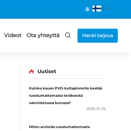
FI
Videot
Ota yhteyttä
Hanki tarjous
Uutiset
Kuinka kauan PVD-kultapinnoite kestää
ruostumattomasta teräksestä
valmistetussa korussa?
2025-12-05
Miten arvioida ruostumattomasta