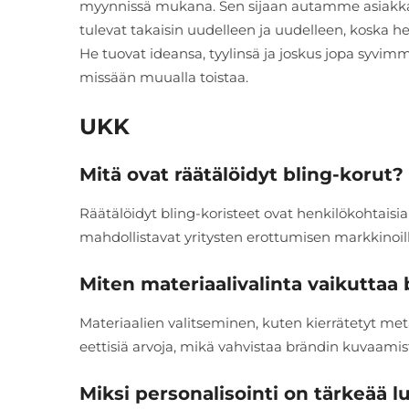
myynnissä mukana. Sen sijaan autamme asiakka
tulevat takaisin uudelleen ja uudelleen, koska h
He tuovat ideansa, tyylinsä ja joskus jopa syvimm
missään muualla toistaa.
UKK
Mitä ovat räätälöidyt bling-korut?
Räätälöidyt bling-koristeet ovat henkilökohtaisia 
mahdollistavat yritysten erottumisen markkinoill
Miten materiaalivalinta vaikuttaa
Materiaalien valitseminen, kuten kierrätetyt metal
eettisiä arvoja, mikä vahvistaa brändin kuvaamist
Miksi personalisointi on tärkeää 