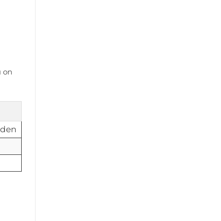
u on
hden