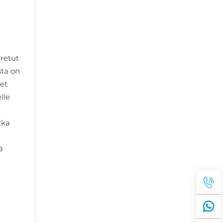
rretut
sta on
et
lle
tka
ä