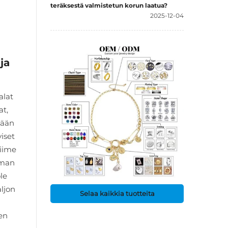
teräksestä valmistetun korun laatua?
2025-12-04
ja
alat
at,
mään
iset
Viime
mman
le
aljon
Selaa kaikkia tuotteita
ien