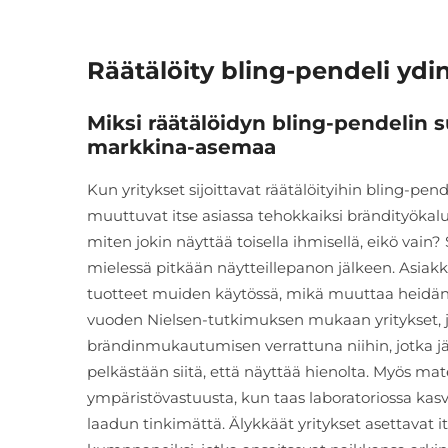
Räätälöity bling-pendeli ydi
Miksi räätälöidyn bling-pendelin s
markkina-asemaa
Kun yritykset sijoittavat räätälöityihin bling-pend
muuttuvat itse asiassa tehokkaiksi brändityökalui
miten jokin näyttää toisella ihmisellä, eikö vain
mielessä pitkään näytteillepanon jälkeen. Asiak
tuotteet muiden käytössä, mikä muuttaa heidän k
vuoden Nielsen-tutkimuksen mukaan yritykset, j
brändinmukautumisen verrattuna niihin, jotka jä
pelkästään siitä, että näyttää hienolta. Myös mate
ympäristövastuusta, kun taas laboratoriossa kasva
laadun tinkimättä. Älykkäät yritykset asettavat i