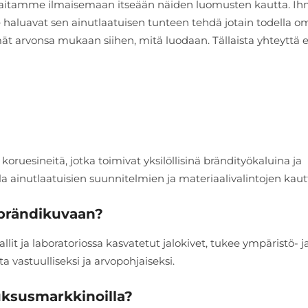
itamme ilmaisemaan itseään näiden luomusten kautta. Ih
e haluavat sen ainutlaatuisen tunteen tehdä jotain todella o
ät arvonsa mukaan siihen, mitä luodaan. Tällaista yhteyttä e
koruesineitä, jotka toimivat yksilöllisinä brändityökaluina ja
a ainutlaatuisien suunnitelmien ja materiaalivalintojen kaut
 brändikuvaan?
lit ja laboratoriossa kasvatetut jalokivet, tukee ympäristö- j
a vastuulliseksi ja arvopohjaiseksi.
luksusmarkkinoilla?