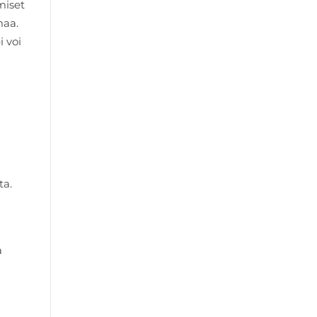
miset
maa.
i voi
ta.
a