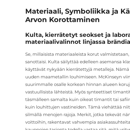
Materiaali, Symboliikka ja K
Arvon Korottaminen
Kulta, kierrätetyt seokset ja labor
materiaalivalinnot linjassa bränd
Se, millaisista materiaaleista korut valmistetaan
sanottaisi. Kulta säilyttää edelleen asemansa kla
käyttävät nykyään kierrätettyjä metalleja. Näm
uuden maametallin louhimiseen. McKinseyn vi
suurimmalle osalle korkean hinnan alueen korujen 
vastuullisista lähteistä. Myös synteettiset timan
täsmälleen samalta kuin oikeat timantit tai sa
kuin louhittujen vastineiden. Tämä viehättää niit
silmällä menojen rajoja. Merkit, jotka tekevät nä
voittoihin, rakentavat vahvempia asiakassuhteita
kauppojen tarjonta todella vastaa sitä, mitä yrit