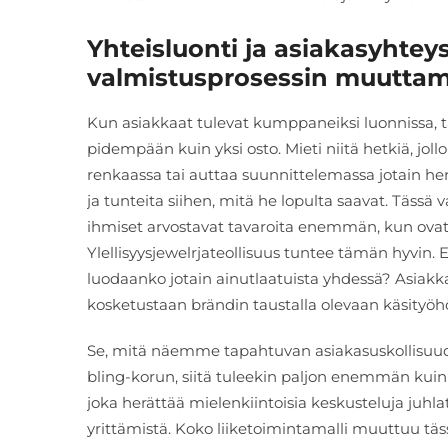
Yhteisluonti ja asiakasyhte
valmistusprosessin muuttami
Kun asiakkaat tulevat kumppaneiksi luonnissa, tap
pidempään kuin yksi osto. Mieti niitä hetkiä, jollo
renkaassa tai auttaa suunnittelemassa jotain henk
ja tunteita siihen, mitä he lopulta saavat. Täss
ihmiset arvostavat tavaroita enemmän, kun ovat
Ylellisyysjewelrjateollisuus tuntee tämän hyvin. E
luodaanko jotain ainutlaatuista yhdessä? Asiakk
kosketustaan brändin taustalla olevaan käsityöh
Se, mitä näemme tapahtuvan asiakasuskollisuude
bling-korun, siitä tuleekin paljon enemmän kuin v
joka herättää mielenkiintoisia keskusteluja juhl
yrittämistä. Koko liiketoimintamalli muuttuu t