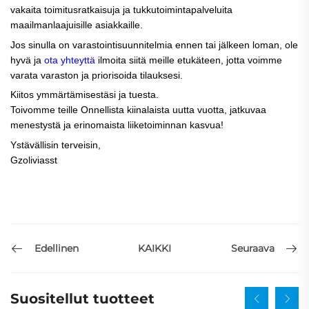
vakaita toimitusratkaisuja ja tukkutoimintapalveluita
maailmanlaajuisille asiakkaille.
Jos sinulla on varastointisuunnitelmia ennen tai jälkeen loman, ole
hyvä ja
ota yhteyttä
ilmoita siitä meille etukäteen, jotta voimme
varata varaston ja priorisoida tilauksesi.
Kiitos ymmärtämisestäsi ja tuesta.
Toivomme teille
Onnellista kiinalaista uutta vuotta, jatkuvaa
menestystä ja erinomaista liiketoiminnan kasvua!
Ystävällisin terveisin,
Gzoliviasst
Edellinen
Seuraava
KAIKKI
Suositellut tuotteet