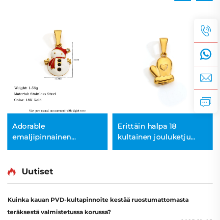
Adorable
Erittäin halpa 18
emaljipinnainen
kultainen jouluketju
ruostumaton
naisten kaulanauha
teräskaulanauha
makea neulottu
joulupukin riipus
hansikkari riipus
Uutiset
uudenvuoden lahjaksi
talvijuhlaromu
juhlajuhlaromua,
Kuinka kauan PVD-kultapinnoite kestää ruostumattomasta
erittäin halpa
teräksestä valmistetussa korussa?