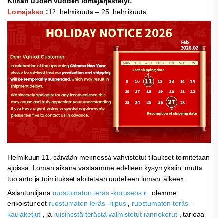
Kiinan uuden vuoden lomajärjestelyt:
Lomajakso
:
12. helmikuuta – 25. helmikuuta
Helmi­kuun 11. päivään mennessä vahvistetut tilaukset toimitetaan
ajoissa. Loman aikana vastaamme edelleen kysymyksiin, mutta
tuotanto ja toimitukset aloitetaan uudelleen loman jälkeen.
Asiantuntijana
ruostumaton teräs -koruseos
r
, olemme
erikoistuneet
ruostumaton teräs -riipus
,
ruostumaton teräs -
kaulaketjut
,
ja
ruisinestä terästä valmistetut rannekorut
, tarjoaa