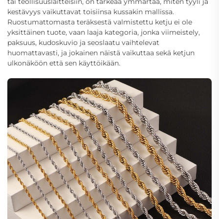
tai teollisuuslaitteisiin, on tärkeää ymmärtää, miten tyyli ja
kestävyys vaikuttavat toisiinsa kussakin mallissa.
Ruostumattomasta teräksestä valmistettu ketju ei ole
yksittäinen tuote, vaan laaja kategoria, jonka viimeistely,
paksuus, kudoskuvio ja seoslaatu vaihtelevat
huomattavasti, ja jokainen näistä vaikuttaa sekä ketjun
ulkonäköön että sen käyttöikään.