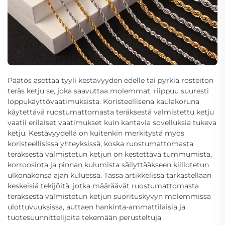
Päätös asettaa tyyli kestävyyden edelle tai pyrkiä
rosteiton
teräs ketju
se, joka saavuttaa molemmat, riippuu suuresti
loppukäyttövaatimuksista. Koristeellisena kaulakoruna
käytettävä ruostumattomasta teräksestä valmistettu ketju
vaatii erilaiset vaatimukset kuin kantavia sovelluksia tukeva
ketju. Kestävyydellä on kuitenkin merkitystä myös
koristeellisissa yhteyksissä, koska ruostumattomasta
teräksestä valmistetun ketjun on kestettävä tummumista,
korroosiota ja pinnan kulumista säilyttääkseen kiillotetun
ulkonäkönsä ajan kuluessa. Tässä artikkelissa tarkastellaan
keskeisiä tekijöitä, jotka määräävät ruostumattomasta
teräksestä valmistetun ketjun suorituskyvyn molemmissa
ulottuvuuksissa, auttaen hankinta-ammattilaisia ja
tuotesuunnittelijoita tekemään perusteltuja