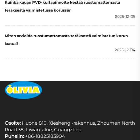
Kuinka kauan PVD-kultapinnoite kestää ruostumattomasta
teräksestä valmistetussa korussa?
2025-12-05
Miten arvioida ruostumattomasta teräksestä valmistetun korun
laatua?
2025-12-04
Osoite:
Huone 810, Xiesheng -rakennus, Zhoumen North
Road 38, Liwan-alue, Guangzhou
Puhelin:
+86-18825183904