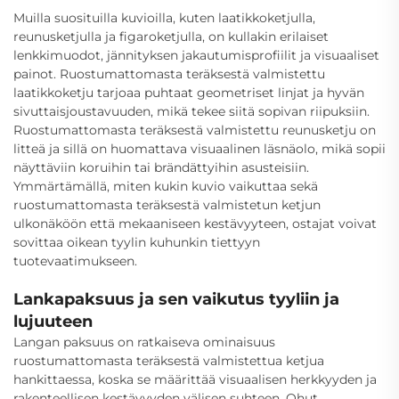
Muilla suosituilla kuvioilla, kuten laatikkoketjulla,
reunusketjulla ja figaroketjulla, on kullakin erilaiset
lenkkimuodot, jännityksen jakautumisprofiilit ja visuaaliset
painot. Ruostumattomasta teräksestä valmistettu
laatikkoketju tarjoaa puhtaat geometriset linjat ja hyvän
sivuttaisjoustavuuden, mikä tekee siitä sopivan riipuksiin.
Ruostumattomasta teräksestä valmistettu reunusketju on
litteä ja sillä on huomattava visuaalinen läsnäolo, mikä sopii
näyttäviin koruihin tai brändättyihin asusteisiin.
Ymmärtämällä, miten kukin kuvio vaikuttaa sekä
ruostumattomasta teräksestä valmistetun ketjun
ulkonäköön että mekaaniseen kestävyyteen, ostajat voivat
sovittaa oikean tyylin kuhunkin tiettyyn
tuotevaatimukseen.
Lankapaksuus ja sen vaikutus tyyliin ja
lujuuteen
Langan paksuus on ratkaiseva ominaisuus
ruostumattomasta teräksestä valmistettua ketjua
hankittaessa, koska se määrittää visuaalisen herkkyyden ja
rakenteellisen kestävyyden välisen suhteen. Ohut