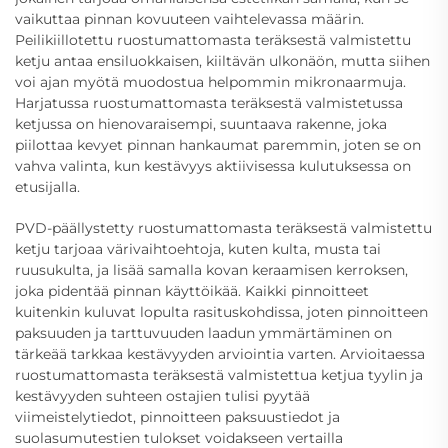
vaikuttaa pinnan kovuuteen vaihtelevassa määrin.
Peilikiillotettu ruostumattomasta teräksestä valmistettu
ketju antaa ensiluokkaisen, kiiltävän ulkonäön, mutta siihen
voi ajan myötä muodostua helpommin mikronaarmuja.
Harjatussa ruostumattomasta teräksestä valmistetussa
ketjussa on hienovaraisempi, suuntaava rakenne, joka
piilottaa kevyet pinnan hankaumat paremmin, joten se on
vahva valinta, kun kestävyys aktiivisessa kulutuksessa on
etusijalla.
PVD-päällystetty ruostumattomasta teräksestä valmistettu
ketju tarjoaa värivaihtoehtoja, kuten kulta, musta tai
ruusukulta, ja lisää samalla kovan keraamisen kerroksen,
joka pidentää pinnan käyttöikää. Kaikki pinnoitteet
kuitenkin kuluvat lopulta rasituskohdissa, joten pinnoitteen
paksuuden ja tarttuvuuden laadun ymmärtäminen on
tärkeää tarkkaa kestävyyden arviointia varten. Arvioitaessa
ruostumattomasta teräksestä valmistettua ketjua tyylin ja
kestävyyden suhteen ostajien tulisi pyytää
viimeistelytiedot, pinnoitteen paksuustiedot ja
suolasumutestien tulokset voidakseen vertailla