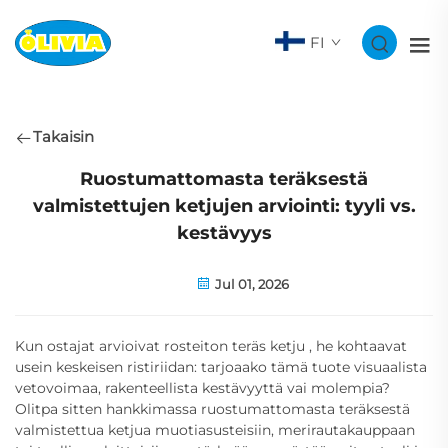
FI
Takaisin
Ruostumattomasta teräksestä
valmistettujen ketjujen arviointi: tyyli vs.
kestävyys
Jul 01, 2026
Kun ostajat arvioivat
rosteiton teräs ketju
, he kohtaavat
usein keskeisen ristiriidan: tarjoaako tämä tuote visuaalista
vetovoimaa, rakenteellista kestävyyttä vai molempia?
Olitpa sitten hankkimassa ruostumattomasta teräksestä
valmistettua ketjua muotiasusteisiin, merirautakauppaan