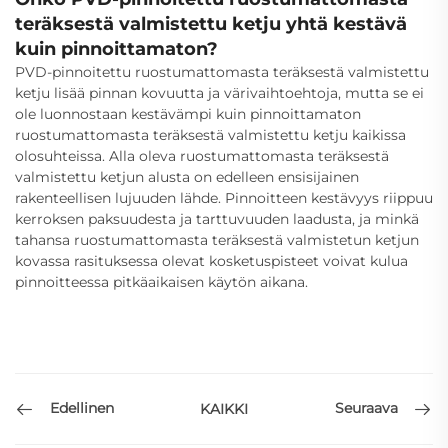
teräksestä valmistettu ketju yhtä kestävä
kuin pinnoittamaton?
PVD-pinnoitettu ruostumattomasta teräksestä valmistettu
ketju lisää pinnan kovuutta ja värivaihtoehtoja, mutta se ei
ole luonnostaan kestävämpi kuin pinnoittamaton
ruostumattomasta teräksestä valmistettu ketju kaikissa
olosuhteissa. Alla oleva ruostumattomasta teräksestä
valmistettu ketjun alusta on edelleen ensisijainen
rakenteellisen lujuuden lähde. Pinnoitteen kestävyys riippuu
kerroksen paksuudesta ja tarttuvuuden laadusta, ja minkä
tahansa ruostumattomasta teräksestä valmistetun ketjun
kovassa rasituksessa olevat kosketuspisteet voivat kulua
pinnoitteessa pitkäaikaisen käytön aikana.
Edellinen
Seuraava
KAIKKI