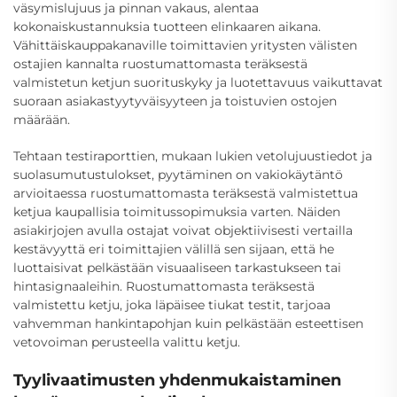
väsymislujuus ja pinnan vakaus, alentaa
kokonaiskustannuksia tuotteen elinkaaren aikana.
Vähittäiskauppakanaville toimittavien yritysten välisten
ostajien kannalta ruostumattomasta teräksestä
valmistetun ketjun suorituskyky ja luotettavuus vaikuttavat
suoraan asiakastyytyväisyyteen ja toistuvien ostojen
määrään.
Tehtaan testiraporttien, mukaan lukien vetolujuustiedot ja
suolasumutustulokset, pyytäminen on vakiokäytäntö
arvioitaessa ruostumattomasta teräksestä valmistettua
ketjua kaupallisia toimitussopimuksia varten. Näiden
asiakirjojen avulla ostajat voivat objektiivisesti vertailla
kestävyyttä eri toimittajien välillä sen sijaan, että he
luottaisivat pelkästään visuaaliseen tarkastukseen tai
hintasignaaleihin. Ruostumattomasta teräksestä
valmistettu ketju, joka läpäisee tiukat testit, tarjoaa
vahvemman hankintapohjan kuin pelkästään esteettisen
vetovoiman perusteella valittu ketju.
Tyylivaatimusten yhdenmukaistaminen