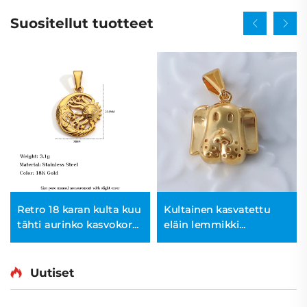
Suositellut tuotteet
Retro 18 karan kulta kuu
Kultainen kasvatettu
tähti aurinko kasvokoru
eläin lemmikki
ontto luonnonaiheinen
kaulaketjuriippu, söpö
koru
pentu koira hienokulta,
tekemälleni tarvikkeet
Uutiset