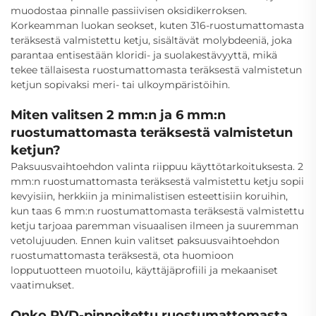
muodostaa pinnalle passiivisen oksidikerroksen.
Korkeamman luokan seokset, kuten 316-ruostumattomasta
teräksestä valmistettu ketju, sisältävät molybdeeniä, joka
parantaa entisestään kloridi- ja suolakestävyyttä, mikä
tekee tällaisesta ruostumattomasta teräksestä valmistetun
ketjun sopivaksi meri- tai ulkoympäristöihin.
Miten valitsen 2 mm:n ja 6 mm:n
ruostumattomasta teräksestä valmistetun
ketjun?
Paksuusvaihtoehdon valinta riippuu käyttötarkoituksesta. 2
mm:n ruostumattomasta teräksestä valmistettu ketju sopii
kevyisiin, herkkiin ja minimalistisen esteettisiin koruihin,
kun taas 6 mm:n ruostumattomasta teräksestä valmistettu
ketju tarjoaa paremman visuaalisen ilmeen ja suuremman
vetolujuuden. Ennen kuin valitset paksuusvaihtoehdon
ruostumattomasta teräksestä, ota huomioon
lopputuotteen muotoilu, käyttäjäprofiili ja mekaaniset
vaatimukset.
Onko PVD-pinnoitettu ruostumattomasta