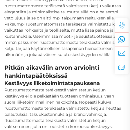
ruostumattomasta teräksestä valmistettu ketju vaikuttaa
elegantilta ja minimalistiselta, mutta sillä on alhaisempi
vetolujuus ja se on alttiimpi taipumaan rasituksen alla.
Paksumpi ruostumattomasta teräksestä valmistettu ketju
vaikuttaa rohkealta ja teolliselta, mutta lisää painoa ja
kustannuksia. Useimmissa muoti- ja asustetuotteissa 2–4
mm:n paksuinen ruostumattomasta teräksestä valmistettu
ketju tarjoaa käytännöllisen tasapainon hienostuneen
ulkonäön ja jokapäiväisen kulutuskestävyyden välillä.
Pitkän aikavälin arvon arviointi
hankintapäätöksissä
Kestävyys liiketoimintatapauksena
Ruostumattomasta teräksestä valmistetun ketjun
kestävyys ei ole pelkästään tuotteen ominaisuus, vaan
suora liiketoiminnallinen näkökohta. Nopeasti kuluva
ruostumattomasta teräksestä valmistettu ketju aiheuttaa
palautuksia, takuukustannuksia ja brändivahinkoja.
Ruostumattomasta teräksestä valmistetun ketjun
valitseminen, jolla on todistettu korroosionkestävyys,