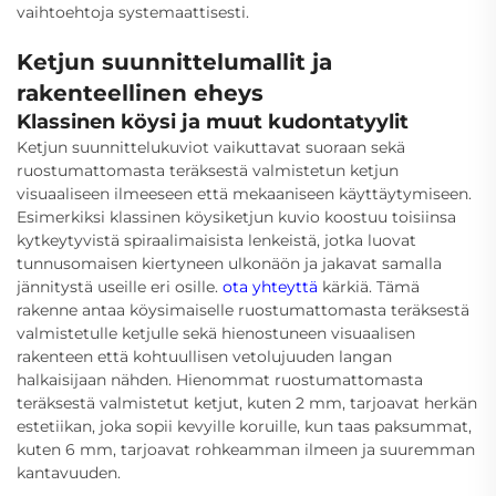
vaihtoehtoja systemaattisesti.
Ketjun suunnittelumallit ja
rakenteellinen eheys
Klassinen köysi ja muut kudontatyylit
Ketjun suunnittelukuviot vaikuttavat suoraan sekä
ruostumattomasta teräksestä valmistetun ketjun
visuaaliseen ilmeeseen että mekaaniseen käyttäytymiseen.
Esimerkiksi klassinen köysiketjun kuvio koostuu toisiinsa
kytkeytyvistä spiraalimaisista lenkeistä, jotka luovat
tunnusomaisen kiertyneen ulkonäön ja jakavat samalla
jännitystä useille eri osille.
ota yhteyttä
kärkiä. Tämä
rakenne antaa köysimaiselle ruostumattomasta teräksestä
valmistetulle ketjulle sekä hienostuneen visuaalisen
rakenteen että kohtuullisen vetolujuuden langan
halkaisijaan nähden. Hienommat ruostumattomasta
teräksestä valmistetut ketjut, kuten 2 mm, tarjoavat herkän
estetiikan, joka sopii kevyille koruille, kun taas paksummat,
kuten 6 mm, tarjoavat rohkeamman ilmeen ja suuremman
kantavuuden.