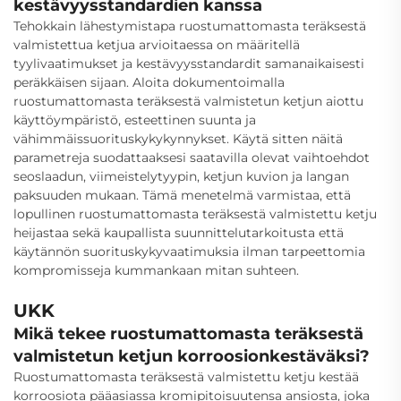
kestävyysstandardien kanssa
Tehokkain lähestymistapa ruostumattomasta teräksestä
valmistettua ketjua arvioitaessa on määritellä
tyylivaatimukset ja kestävyysstandardit samanaikaisesti
peräkkäisen sijaan. Aloita dokumentoimalla
ruostumattomasta teräksestä valmistetun ketjun aiottu
käyttöympäristö, esteettinen suunta ja
vähimmäissuorituskykykynnykset. Käytä sitten näitä
parametreja suodattaaksesi saatavilla olevat vaihtoehdot
seoslaadun, viimeistelytyypin, ketjun kuvion ja langan
paksuuden mukaan. Tämä menetelmä varmistaa, että
lopullinen ruostumattomasta teräksestä valmistettu ketju
heijastaa sekä kaupallista suunnittelutarkoitusta että
käytännön suorituskykyvaatimuksia ilman tarpeettomia
kompromisseja kummankaan mitan suhteen.
UKK
Mikä tekee ruostumattomasta teräksestä
valmistetun ketjun korroosionkestäväksi?
Ruostumattomasta teräksestä valmistettu ketju kestää
korroosiota pääasiassa kromipitoisuutensa ansiosta, joka