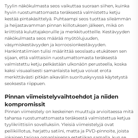
Tyylin näkökulmasta seos vaikuttaa suoraan siihen, kuinka
hyvin ruostumattomasta teräksestä valmistettu ketju
kestää pintakäsittelyä. Puhtaampi seos tuottaa sileämmän
ja heijastavamman pinnan kiillotuksen jälkeen, mikä on
kriittistä kuluttajakoruille ja merkkituotteille. Kestävyyden
näkökulmasta seos määrää myötölujuuden,
väsymiskestävyyden ja korroosionkestävyyden.
Hankintatiimien tulisi määrittää seoslaatu etukäteen sen
sijaan, että valittaisiin ruostumattomasta teräksestä
valmistettu ketju pelkästään ulkonäön perusteella, koska
kaksi visuaalisesti samanlaista ketjua voivat erota
merkittävästi pitkän aikavälin suorituskyvyssä käytetystä
seoksesta riippuen.
Pinnan viimeistelyvaihtoehdot ja niiden
kompromissit
Pinnan viimeistely on keskeinen muuttuja arvioitaessa mitä
tahansa ruostumattomasta teräksestä valmistettua ketjua
tyylikriittisiin sovelluksiin. Yleisiä viimeistelyjä ovat
peilikiillotus, harjattu satiini, matta ja PVD-pinnoite, joista
jokainen tarjoaa omanlaisensa estetiikan samalla, kun se