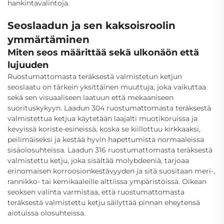
hankintavalintoja.
Seoslaadun ja sen kaksoisroolin
ymmärtäminen
Miten seos määrittää sekä ulkonäön että
lujuuden
Ruostumattomasta teräksestä valmistetun ketjun
seoslaatu on tärkein yksittäinen muuttuja, joka vaikuttaa
sekä sen visuaaliseen laatuun että mekaaniseen
suorituskykyyn. Laadun 304 ruostumattomasta teräksestä
valmistettua ketjua käytetään laajalti muotikoruissa ja
kevyissä koriste-esineissä, koska se kiillottuu kirkkaaksi,
peilimäiseksi ja kestää hyvin hapettumista normaaleissa
sisäolosuhteissa. Laadun 316 ruostumattomasta teräksestä
valmistettu ketju, joka sisältää molybdeeniä, tarjoaa
erinomaisen korroosionkestävyyden ja sitä suositaan meri-,
rannikko- tai kemikaaleille alttiissa ympäristöissä. Oikean
seoksen valinta varmistaa, että ruostumattomasta
teräksestä valmistettu ketju säilyttää pinnan eheytensä
aiotuissa olosuhteissa.