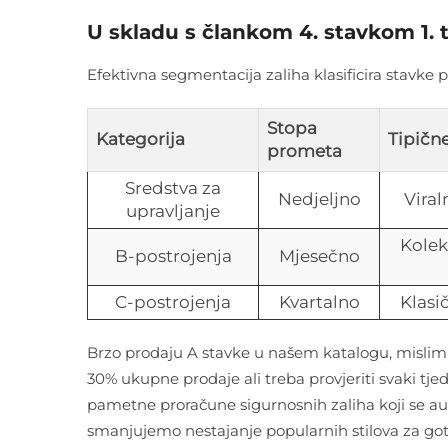
U skladu s člankom 4. stavkom 1. 
Efektivna segmentacija zaliha klasificira stavke po 
Stopa
Kategorija
Tipičn
prometa
Sredstva za
Nedjeljno
Vira
upravljanje
Kolek
B-postrojenja
Mjesečno
C-postrojenja
Kvartalno
Klasi
Brzo prodaju A stavke u našem katalogu, mislim
30% ukupne prodaje ali treba provjeriti svaki tj
pametne proračune sigurnosnih zaliha koji se aut
smanjujemo nestajanje popularnih stilova za gotov