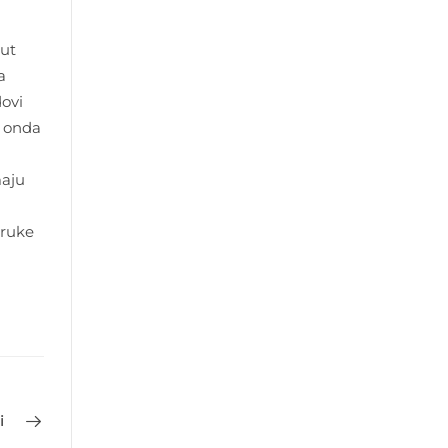
put
a
dovi
A onda
maju
oruke
i