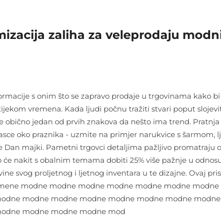
mizacija zaliha za veleprodaju modn
ormacije s onim što se zapravo prodaje u trgovinama kako bi
tijekom vremena. Kada ljudi počnu tražiti stvari poput slojevi
o je obično jedan od prvih znakova da nešto ima trend. Pratnja
asce oko praznika - uzmite na primjer narukvice s šarmom, lj
e Dan majki. Pametni trgovci detaljima pažljivo promatraju 
Ako će nakit s obalnim temama dobiti 25% više pažnje u odnos
vine svog proljetnog i ljetnog inventara u te dizajne. Ovaj pri
ivremene modne modne modne modne modne modne modne
odne modne modne modne modne modne modne modne
modne modne modne modne mod