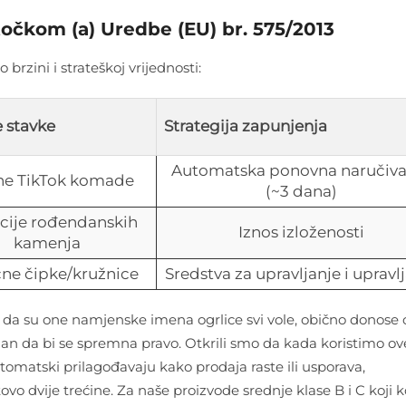
točkom (a) Uredbe (EU) br. 575/2013
brzini i strateškoj vrijednosti:
e stavke
Strategija zapunjenja
Automatska ponovna naručiva
lne TikTok komade
(~3 dana)
cije rođendanskih
Iznos izloženosti
kamenja
čne čipke/kružnice
Sredstva za upravljanje i upravl
 da su one namjenske imena ogrlice svi vole, obično donose 
edan da bi se spremna pravo. Otkrili smo da kada koristimo ov
omatski prilagođavaju kako prodaja raste ili usporava,
o dvije trećine. Za naše proizvode srednje klase B i C koji k