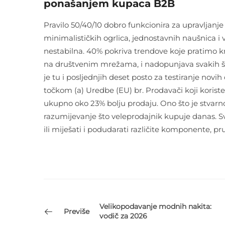
ponašanjem kupaca B2B
Pravilo 50/40/10 dobro funkcionira za upravljanje
minimalističkih ogrlica, jednostavnih naušnica i v
nestabilna. 40% pokriva trendove koje pratimo kro
na društvenim mrežama, i nadopunjava svakih še
je tu i posljednjih deset posto za testiranje novi
točkom (a) Uredbe (EU) br. Prodavači koji koris
ukupno oko 23% bolju prodaju. Ono što je stvar
razumijevanje što veleprodajnik kupuje danas. Sve
ili miješati i podudarati različite komponente, 
Velikopodavanje modnih nakita:
Previše
vodič za 2026