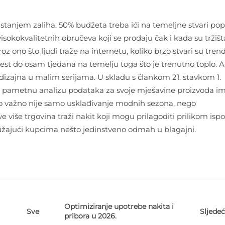
 stanjem zaliha. 50% budžeta treba ići na temeljne stvari po
isokokvalitetnih obručeva koji se prodaju čak i kada su tržišt
z ono što ljudi traže na internetu, koliko brzo stvari su tren
st do osam tjedana na temelju toga što je trenutno toplo. 
h dizajna u malim serijama. U skladu s člankom 21. stavkom 1.
te pametnu analizu podataka za svoje mješavine proizvoda i
no važno nije samo usklađivanje modnih sezona, nego
 više trgovina traži nakit koji mogu prilagoditi prilikom isp
pružajući kupcima nešto jedinstveno odmah u blagajni.
Optimiziranje upotrebe nakita i
Sljedeć
Sve
pribora u 2026.