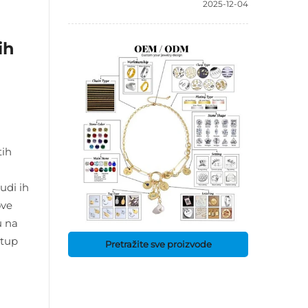
2025-12-04
ih
tih
udi ih
ove
u na
stup
Pretražite sve proizvode