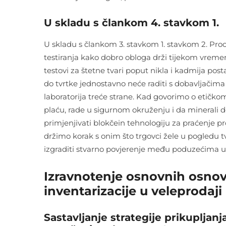
U skladu s člankom 4. stavkom 1.
U skladu s člankom 3. stavkom 1. stavkom 2. Proc
testiranja kako dobro obloga drži tijekom vremen
testovi za štetne tvari poput nikla i kadmija po
do tvrtke jednostavno neće raditi s dobavljačim
laboratorija treće strane. Kad govorimo o etičko
plaću, rade u sigurnom okruženju i da minerali d
primjenjivati blokčein tehnologiju za praćenje p
držimo korak s onim što trgovci žele u pogledu 
izgraditi stvarno povjerenje među poduzećima u 
Izravnotenje osnovnih osnovn
inventarizacije u veleprodaj
Sastavljanje strategije prikuplja