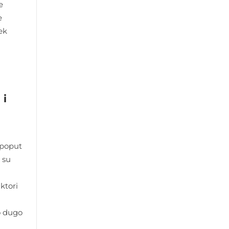
e
e
ek
 i
 poput
 su
ktori
o dugo