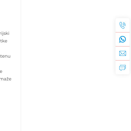
ijski
rtke
štenu
se
pomaže