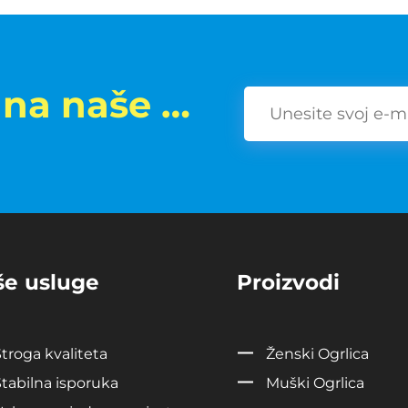
Pretplatite se na naše vijesti
še usluge
Proizvodi
troga kvaliteta
Ženski Ogrlica
Stabilna isporuka
Muški Ogrlica