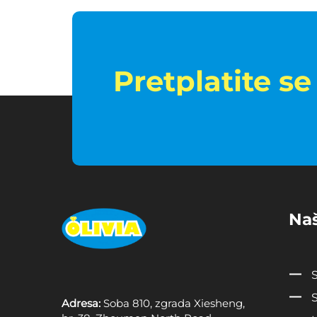
Na
S
Adresa:
Soba 810, zgrada Xiesheng,