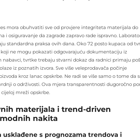
es mora obuhvatiti sve od provjere integriteta materijala do
a i osiguravanje da zagrade zapravo rade ispravno. Laborator
staju standardna praksa ovih dana. Oko 72 posto kupaca od tv
a koji ne mogu pokazati odgovarajuću dokumentaciju iz
m nabavci, tvrtke trebaju stvarni dokaz da radnici primaju po
olaze iz poznatih izvora. Sve više veleprodavača počinje
roizvoda kroz lanac opskrbe. Ne radi se više samo o tome da 
tvrdnji o održivosti. Ova mjera transparentnosti dugoročno 
cijeloj mreži opskrbe.
ih materijala i trend-driven
i modnih nakita
nja usklađene s prognozama trendova i