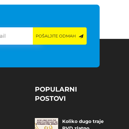
POŠALJITE ODMAH
POPULARNI
POSTOVI
Koliko dugo traje
PVD zlatno