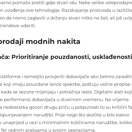
tvarno pomaže pratiti gdje stvari idu. Neke velike veleprodajn
n uvođenja ove tehnologije. Razdvajanje proizvoda u različit
 da nismo zaglavili u držanju stvari nitko ne želi, ali još uvij
rendove udariti.
eprodaji modnih nakita
ča: Prioritiranje pouzdanosti, usklađenosti
atforme i temeljito provjeriti dobavljače ako želimo zaraditi
ere koji imaju pouzdane lance opskrbe, poštuju važne propise
a se sezone mijenjaju i potražnja raste. Digitalni alati koji
 performansi dobavljača u stvarnom vremenu. Na vrijeme
a nedostatka govori drugu priču u potpunosti to su kritični fa
spunjavanjem narudžbi. Prije nego što skočite u bilo kakvo
đuju unaprijed u vezi s minimalnim količinama narudžbe, kolik
nu o fer radnim praksama u svojim operacijama.