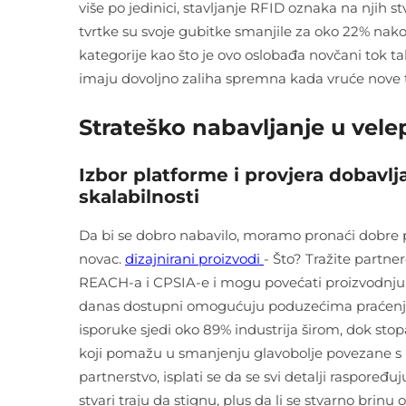
više po jedinici, stavljanje RFID oznaka na njih s
tvrtke su svoje gubitke smanjile za oko 22% nako
kategorije kao što je ovo oslobađa novčani tok tako
imaju dovoljno zaliha spremna kada vruće nove t
Strateško nabavljanje u vel
Izbor platforme i provjera dobavlja
skalabilnosti
Da bi se dobro nabavilo, moramo pronaći dobre pl
novac.
dizajnirani proizvodi
- Što? Tražite partn
REACH-a i CPSIA-e i mogu povećati proizvodnju kad
danas dostupni omogućuju poduzećima praćenje
isporuke sjedi oko 89% industrija širom, dok stop
koji pomažu u smanjenju glavobolje povezane s i
partnerstvo, isplati se da se svi detalji raspore
stvari traju da stignu, plus da li se stvarno bri