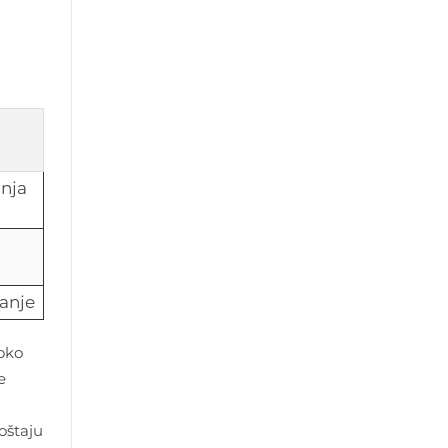
nja
janje
oko
e
oštaju