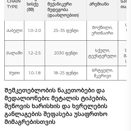
CHAIN
Სახუ
სისქე
მექანიკური
Კრემიანი
TYPE
თავს
(მმ)
მედეგობა
(დაახლოებით)
Სა
Მოქნილი,
Კაბელი
1.0–2.0
25–35 ფუნტი
სპ
ერთნაირი
ტ
Კ
Სქელი,
სა
Ქალამი
1.2–2.5
2030 ფუნტი
ტექსტურული
მა
სა
Ბრტყელი,
Ო
Ყუთი
1.0–1.8
18–25 ფუნტი
მკვრივი
კ
Შემკეთებლობის ნაკეთობები და
მედალიონები: მეტალის ტიპების,
შეწოვის ხარისხის და ხვრელების
განლაგების შეფასება უსაფრთხო
მიმაგრებისთვის