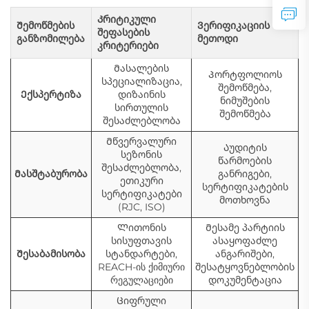
Კრიტიკული
Შემოწმების
Ვერიფიკაციის
შეფასების
განზომილება
მეთოდი
კრიტერიები
Მასალების
Პორტფოლიოს
სპეციალიზაცია,
შემოწმება,
Ექსპერტიზა
დიზაინის
ნიმუშების
სირთულის
შემოწმება
შესაძლებლობა
Მწვერვალური
Აუდიტის
სეზონის
წარმოების
შესაძლებლობა,
Მასშტაბურობა
განრიგები,
ეთიკური
სერტიფიკატების
სერტიფიკატები
მოთხოვნა
(RJC, ISO)
Ლითონის
Მესამე პარტიის
სისუფთავის
ასაყოფაძლე
Შესაბამისობა
სტანდარტები,
ანგარიშები,
REACH-ის ქიმიური
შესატყოვნებლობის
რეგულაციები
დოკუმენტაცია
Ციფრული