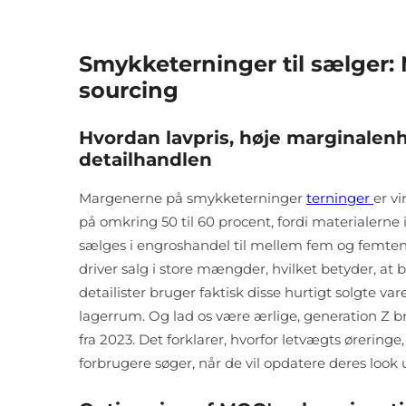
Smykketerninger til sælger
sourcing
Hvordan lavpris, høje marginalenhe
detailhandlen
Margenerne på smykketerninger
terninger
er v
på omkring 50 til 60 procent, fordi materialerne 
sælges i engroshandel til mellem fem og femte
driver salg i store mængder, hvilket betyder, at
detailister bruger faktisk disse hurtigt solgte var
lagerrum. Og lad os være ærlige, generation Z 
fra 2023. Det forklarer, hvorfor letvægts øreringe,
forbrugere søger, når de vil opdatere deres look