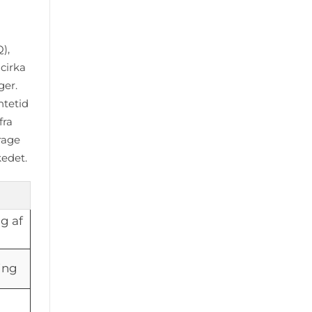
),
cirka
ger.
ntetid
fra
rage
kedet.
ng af
ing