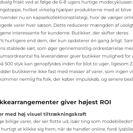
valg friskt ved at følge de 6-8 ugers hurtige modecyklusser
gstoppe, hvilket virkelig hjælper produkterne med at blive
vender nu en kapselkollektionsstrategi, hvor de vælger om
prægede varer hver sæson. Dette reducerer mængden af usolg
ene interessante for kunderne. Butikker, der skifter deres
 22 % hurtigere end dem, der kun opdaterer én gang årligt. Sa
ns stablede sæt, som øger gennemsnitlig ordrestørrelse me
mumsordreantal fra leverandører giver butikker mulighed for 
e på 500 styk kan genopfyldes inden for blot to uger, ligesom 
, sidder butikkerne ikke fast med masser af varer, som ingen vi
kommer nemlig fra folk, der køber impulskøb, og senere besl
ykkearrangementer giver højest ROI
er med høj visuel tiltrækningskraft
e billige varer, der ser flotte ud, især ting som modebilleds
hurtigt at klikke sig frem, når de handler online, fordi lysbill