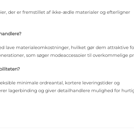
r, der er fremstillet af ikke-ædle materialer og efterligner
lhandlere?
ed lave materialeomkostninger, hvilket gør dem attraktive fo
enerationer, som søger modeaccessoier til overkommelige pri
iliteten?
leksible minimale ordreantal, kortere leveringstider og
er lagerbinding og giver detailhandlere mulighed for hurtig