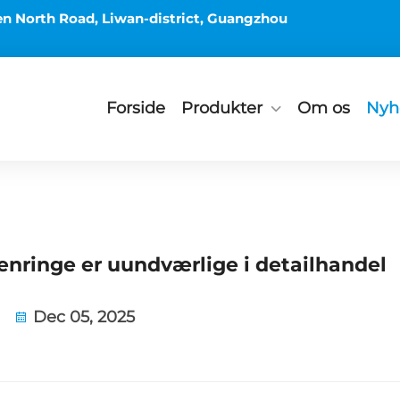
en North Road, Liwan-district, Guangzhou
Forside
Produkter
Om os
Nyh
nringe er uundværlige i detailhandel
Dec 05, 2025