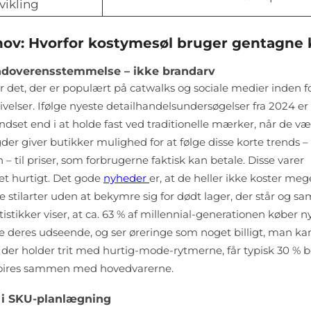
vikling
ehov: Hvorfor kostymesøl bruger gentagne
rendoverensstemmelse – ikke brandarv
 det, der er populært på catwalks og sociale medier inden f
velser. Ifølge nyeste detailhandelsundersøgelser fra 2024 er 
ndset end i at holde fast ved traditionelle mærker, når de væ
r giver butikker mulighed for at følge disse korte trends 
en – til priser, som forbrugerne faktisk kan betale. Disse varer
ret hurtigt. Det gode
nyheder
er, at de heller ikke koster meg
e stilarter uden at bekymre sig for dødt lager, der står og sa
istikker viser, at ca. 63 % af millennial-generationen køber n
e deres udseende, og ser øreringe som noget billigt, man ka
 der holder trit med hurtig-mode-rytmerne, får typisk 30 % 
ssoires sammen med hovedvarerne.
 i SKU-planlægning