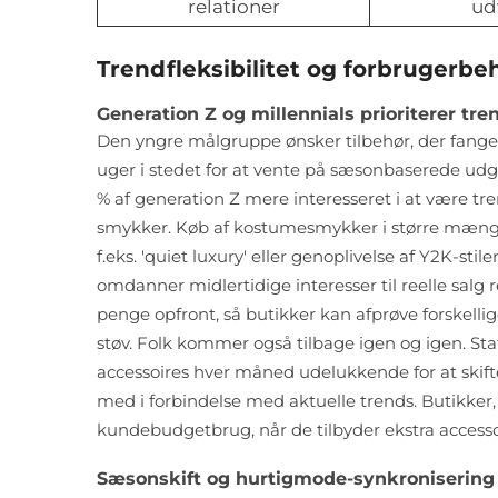
relationer
ud
Trendfleksibilitet og forbrugerb
Generation Z og millennials prioriterer t
Den yngre målgruppe ønsker tilbehør, der fanger
uger i stedet for at vente på sæsonbaserede udgi
% af generation Z mere interesseret i at være tre
smykker. Køb af kostumesmykker i større mængde
f.eks. 'quiet luxury' eller genoplivelse af Y2K-stil
omdanner midlertidige interesser til reelle salg 
penge opfront, så butikker kan afprøve forskellig
støv. Folk kommer også tilbage igen og igen. Stat
accessoires hver måned udelukkende for at skift
med i forbindelse med aktuelle trends. Butikker,
kundebudgetbrug, når de tilbyder ekstra acce
Sæsonskift og hurtigmode-synkronisering