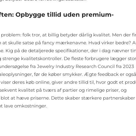
øften: Opbygge tillid uden premium-
oblem: folk tror, at billig betyder dårlig kvalitet. Men der f
at skulle satse på fancy mærkenavne. Hvad virker bedre? A
e. Kig på de detaljerede specifikationer, der i dag nævner ti
strenge kvalitetskontroller. De fleste forbrugere lægger sto
 undersøgelse fra Jewelry Industry Research Council fra 2023
ialeoplysninger, før de køber smykker. Ægte feedback er ogs
iser deres køb online, giver andre tillid til, hvor godt et pro
kvent kvalitet på tværs af partier og rimelige priser, og
d blot at hæve priserne. Dette skaber stærkere partnerskabe
lot lave omkostninger.