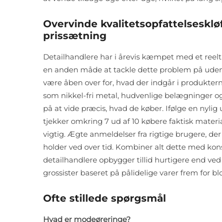
Overvinde kvalitetsopfattelseskl
prissætning
Detailhandlere har i årevis kæmpet med et reelt pr
en anden måde at tackle dette problem på uden 
være åben over for, hvad der indgår i produktern
som nikkel-fri metal, hudvenlige belægninger og 
på at vide præcis, hvad de køber. Ifølge en nylig
tjekker omkring 7 ud af 10 købere faktisk mater
vigtig. Ægte anmeldelser fra rigtige brugere, der v
holder ved over tid. Kombiner alt dette med konse
detailhandlere opbygger tillid hurtigere end ve
grossister baseret på pålidelige varer frem for b
Ofte stillede spørgsmål
Hvad er modeøreringe?