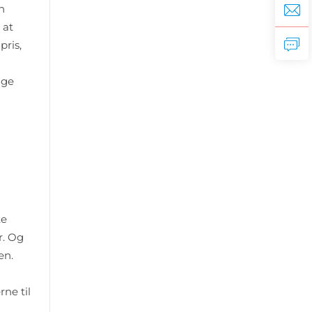
n
 at
pris,
nge
te
r. Og
en.
ne til