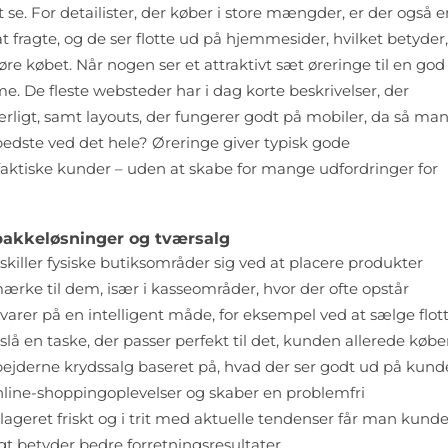
e. For detailister, der køber i store mængder, er der også e
t fragte, og de ser flotte ud på hjemmesider, hvilket betyder,
e købet. Når nogen ser et attraktivt sæt øreringe til en god 
. De fleste websteder har i dag korte beskrivelser, der
ligt, samt layouts, der fungerer godt på mobiler, da så ma
edste ved det hele? Øreringe giver typisk gode
faktiske kunder – uden at skabe for mange udfordringer for
 pakkeløsninger og tværsalg
skiller fysiske butiksområder sig ved at placere produkter
rke til dem, især i kasseområder, hvor der ofte opstår
rer på en intelligent måde, for eksempel ved at sælge flot
å en taske, der passer perfekt til det, kunden allerede købe
jderne krydssalg baseret på, hvad der ser godt ud på kund
nline-shoppingoplevelser og skaber en problemfri
ageret friskt og i trit med aktuelle tendenser får man kunder
igt betyder bedre forretningsresultater.