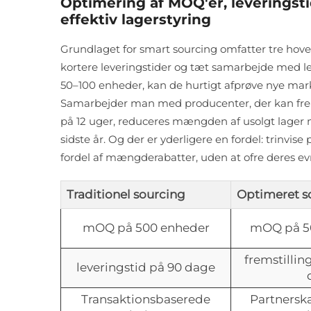
Optimering af MOQ'er, leveringst
effektiv lagerstyring
Grundlaget for smart sourcing omfatter tre hov
kortere leveringstider og tæt samarbejde med l
50–100 enheder, kan de hurtigt afprøve nye mark
Samarbejder man med producenter, der kan fremst
på 12 uger, reduceres mængden af usolgt lager me
sidste år. Og der er yderligere en fordel: trinvi
fordel af mængderabatter, uden at ofre deres ev
Traditionel sourcing
Optimeret s
mOQ på 500 enheder
mOQ på 5
fremstillin
leveringstid på 90 dage
Transaktionsbaserede
Partnersk