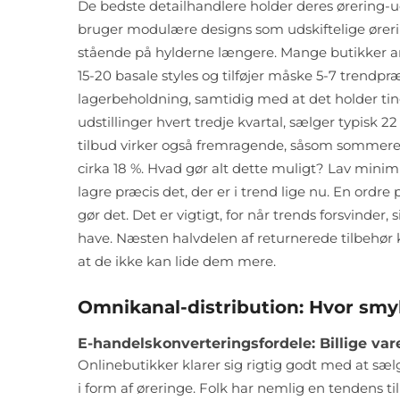
De bedste detailhandlere holder deres ørering-ud
bruger modulære designs som udskiftelige ørerin
stående på hylderne længere. Mange butikker an
15-20 basale styles og tilføjer måske 5-7 trend
lagerbeholdning, samtidig med at det holder ting
udstillinger hvert tredje kvartal, sælger typisk
tilbud virker også fremragende, såsom sommere
cirka 18 %. Hvad gør alt dette muligt? Lav mini
lagre præcis det, der er i trend lige nu. En ordr
gør det. Det er vigtigt, for når trends forsvinder
have. Næsten halvdelen af returnerede tilbehør 
at de ikke kan lide dem mere.
Omnikanal-distribution: Hvor sm
E-handelskonverteringsfordele: Billige var
Onlinebutikker klarer sig rigtig godt med at sælg
i form af øreringe. Folk har nemlig en tendens til 