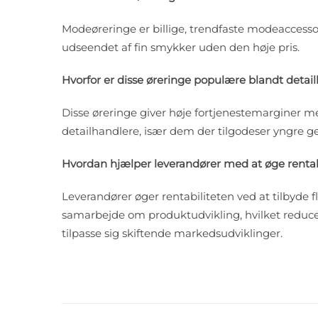
Modeøreringe er billige, trendfaste modeaccessoie
udseendet af fin smykker uden den høje pris.
Hvorfor er disse øreringe populære blandt detai
Disse øreringe giver høje fortjenestemarginer m
detailhandlere, især dem der tilgodeser yngre g
Hvordan hjælper leverandører med at øge rentab
Leverandører øger rentabiliteten ved at tilbyde f
samarbejde om produktudvikling, hvilket reducer
tilpasse sig skiftende markedsudviklinger.