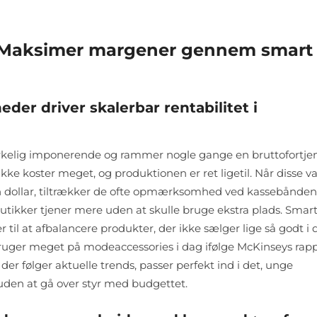
: Maksimer margener gennem smart
der driver skalerbar rentabilitet i
irkelig imponerende og rammer nogle gange en bruttofortje
ikke koster meget, og produktionen er ret ligetil. Når disse v
n dollar, tiltrækker de ofte opmærksomhed ved kassebånde
 butikker tjener mere uden at skulle bruge ekstra plads. Smar
er til at afbalancere produkter, der ikke sælger lige så godt i 
bruger meget på modeaccessories i dag ifølge McKinseys rap
 der følger aktuelle trends, passer perfekt ind i det, unge
 uden at gå over styr med budgettet.