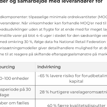
ider og samarbejde med leverandører for
edkomponenter: tilpasselige minimale ordrekvantiteter (MOQ
everandører. Når virksomheder kan forhandle MOQ'er ned til 
edsudviklinger uden at frygte for at ende med for meget la
ille varer på blot 4–6 uger i stedet for den sædvanlige ve
d omkring 30 %, ifølge data fra National Retail Federation 
se prissætningsmodeller giver detailhandlere mulighed for at d
ne til at reagere på skiftende efterspørgselsmønstre på mar
ourcing
Indvirkning
–65 % lavere risiko for forudbetali
0–100 enheder
kapital
gsperiode på 30
28 % hurtigere varelageromsætn
dage
aber om fælles
40 % færre kvalitetsdisputter