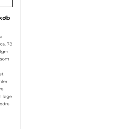
 køb
or
ca. 78
lger
– som
et
mler
ye
n lege
bedre