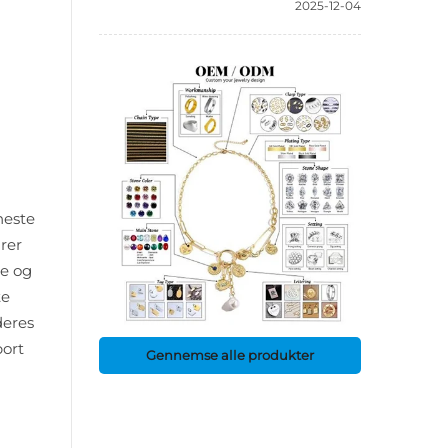
2025-12-04
neste
arer
ne og
te
deres
port
Gennemse alle produkter