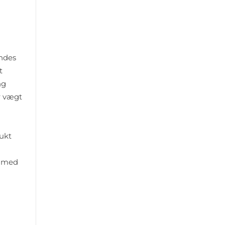
indes
t
ng
r vægt
å
dukt
r med