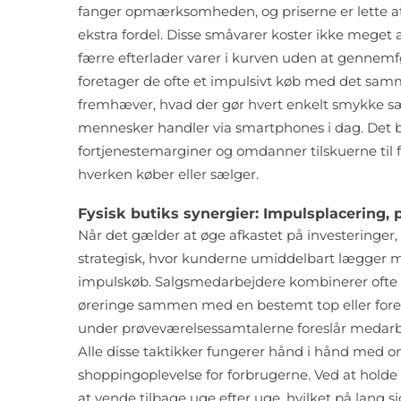
fanger opmærksomheden, og priserne er lette at s
ekstra fordel. Disse småvarer koster ikke meget a
færre efterlader varer i kurven uden at gennemfør
foretager de ofte et impulsivt køb med det samme
fremhæver, hvad der gør hvert enkelt smykke sær
mennesker handler via smartphones i dag. Det b
fortjenestemarginer og omdanner tilskuerne til 
hverken køber eller sælger.
Fysisk butiks synergier: Impulsplacering,
Når det gælder at øge afkastet på investeringer, 
strategisk, hvor kunderne umiddelbart lægger mæ
impulskøb. Salgsmedarbejdere kombinerer ofte va
øreringe sammen med en bestemt top eller foresl
under prøveværelsessamtalerne foreslår medarbe
Alle disse taktikker fungerer hånd i hånd med o
shoppingoplevelse for forbrugerne. Ved at holde l
at vende tilbage uge efter uge, hvilket på lang s