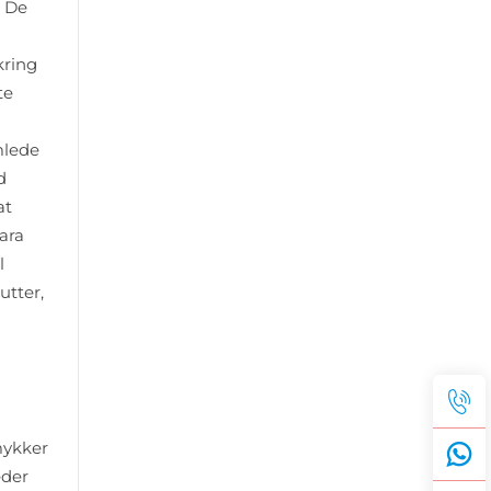
. De
kring
te
mlede
d
at
Zara
l
utter,
mykker
eder